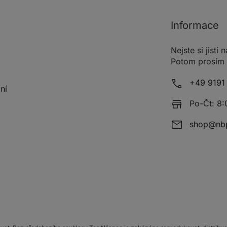
Informace
Nejste si jisti
Potom prosím k
+49 9191 
ní
Po-Čt: 8:
shop@nbp