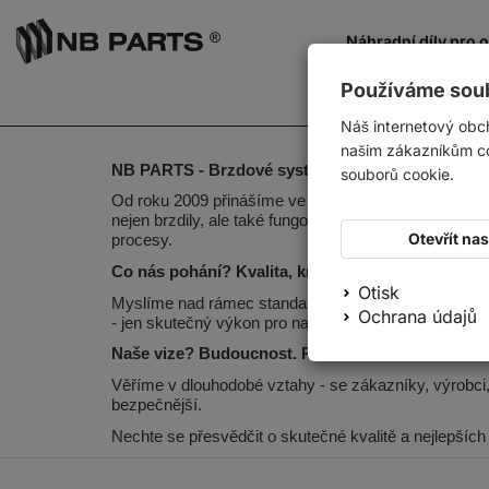
Náhradní díly pro 
Používáme sou
Náš internetový obc
našim zákazníkům co 
NB PARTS - Brzdové systémy nové úrovně
souborů cookie.
Od roku 2009 přinášíme ve společnosti NB PARTS revo
nejen brzdily, ale také fungovaly. Ať už se jedná o 
Otevřít na
procesy.
Co nás pohání? Kvalita, know-how a blízkost k zá
Otisk
Myslíme nad rámec standardu. Naše služby sahají od
Ochrana údajů
- jen skutečný výkon pro naše zákazníky.
Naše vize? Budoucnost. Partnerství. Pokrok.
Věříme v dlouhodobé vztahy - se zákazníky, výrobci, s
bezpečnější.
Nechte se přesvědčit o skutečné kvalitě a nejlepš