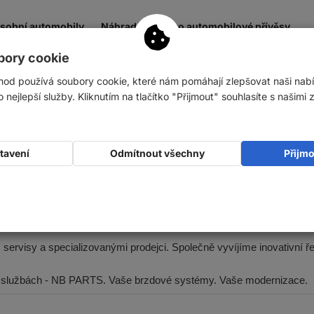
osobní automobily
Náhradní díly pro automobilové přívěsy
bory cookie
hod používá soubory cookie, které nám pomáhají zlepšovat naši nab
nejlepší služby. Kliknutím na tlačítko "Přijmout" souhlasíte s našimi
luci ve světě brzdových systémů - s přesností, inovacemi a vášní. 
automobilový průmysl nebo průmyslové závody - dodáváme špičkové náh
stavení
Odmítnout všechny
Přijm
kazníkovi.
 individuálního poradenství a spolehlivého procesu objednávání až 
ervisy a specializovanými prodejci. Společně vyvíjíme inovativní řeše
ích službách - NB PARTS. Vaše brzdové systémy. Vaše modernizace.