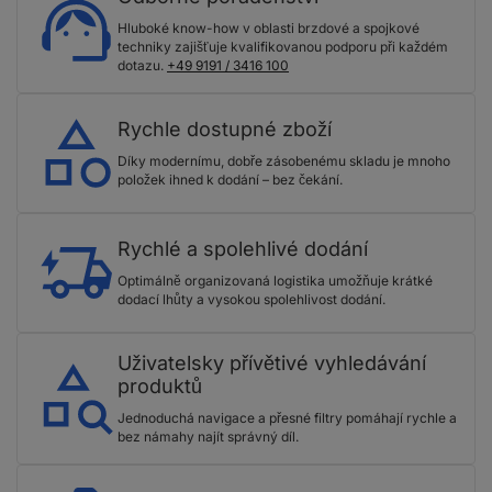
Hluboké know-how v oblasti brzdové a spojkové
techniky zajišťuje kvalifikovanou podporu při každém
dotazu.
+49 9191 / 3416 100
Rychle dostupné zboží
Díky modernímu, dobře zásobenému skladu je mnoho
položek ihned k dodání – bez čekání.
Rychlé a spolehlivé dodání
Optimálně organizovaná logistika umožňuje krátké
dodací lhůty a vysokou spolehlivost dodání.
Uživatelsky přívětivé vyhledávání
produktů
Jednoduchá navigace a přesné filtry pomáhají rychle a
bez námahy najít správný díl.