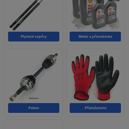
Plynové vzpěry
Motor a převodovka
Pohon
Příslušenství