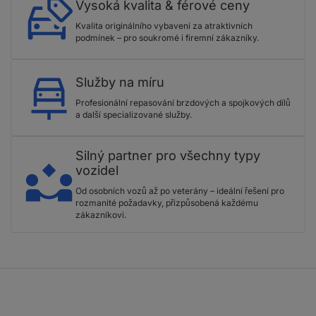
Vysoká kvalita & férové ceny
Kvalita originálního vybavení za atraktivních
podmínek – pro soukromé i firemní zákazníky.
Služby na míru
Profesionální repasování brzdových a spojkových dílů
a další specializované služby.
Silný partner pro všechny typy
vozidel
Od osobních vozů až po veterány – ideální řešení pro
rozmanité požadavky, přizpůsobená každému
zákazníkovi.