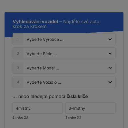
Vyhledávání vozidel
– Najděte své auto
krok za krokem
1
2
3
4
... nebo hledejte pomocí
čísla klíče
2 nebo 2.1
3 nebo 3.1