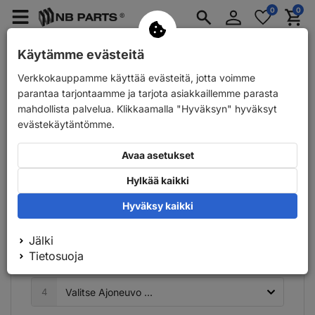
Kirjaudu
0
0
Merkzettel
Menü
Waren
sisään
aufklappen
aufkla
Varaosat henkilöautoihin
Auton perävaunun varaosat
Käytämme evästeitä
Verkkokauppamme käyttää evästeitä, jotta voimme
Varaosat henkilöautoihin
Alusta ja ohjaus
parantaa tarjontaamme ja tarjota asiakkaillemme parasta
Alusta ja ohjaus
mahdollista palvelua. Klikkaamalla "Hyväksyn" hyväksyt
evästekäytäntömme.
Ajoneuvohaku
– Etsi autosi vaihe vaiheelta
Avaa asetukset
Hylkää kaikki
1
Hyväksy kaikki
2
Jälki
Tietosuoja
3
4