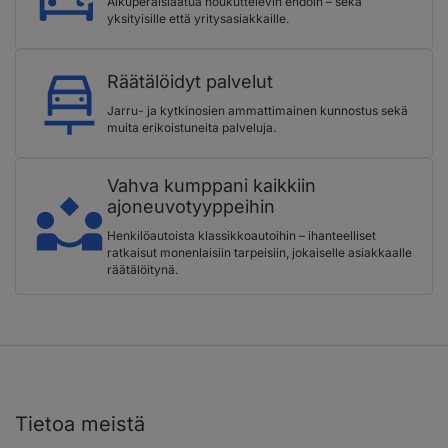
Alkuperäislaatua houkuttelevin ehdoin – sekä
yksityisille että yritysasiakkaille.
Räätälöidyt palvelut
Jarru- ja kytkinosien ammattimainen kunnostus sekä
muita erikoistuneita palveluja.
Vahva kumppani kaikkiin
ajoneuvotyyppeihin
Henkilöautoista klassikkoautoihin – ihanteelliset
ratkaisut monenlaisiin tarpeisiin, jokaiselle asiakkaalle
räätälöitynä.
Tietoa meistä