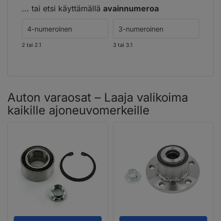
... tai etsi käyttämällä
avainnumeroa
2 tai 2.1
3 tai 3.1
Auton varaosat – Laaja valikoima
kaikille ajoneuvomerkeille