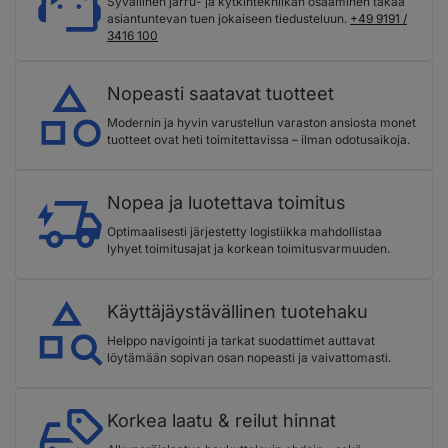
Syvällinen jarru- ja kytkintekniikan osaaminen takaa
asiantuntevan tuen jokaiseen tiedusteluun.
+49 9191 /
3416 100
Nopeasti saatavat tuotteet
Modernin ja hyvin varustellun varaston ansiosta monet
tuotteet ovat heti toimitettavissa – ilman odotusaikoja.
Nopea ja luotettava toimitus
Optimaalisesti järjestetty logistiikka mahdollistaa
lyhyet toimitusajat ja korkean toimitusvarmuuden.
Käyttäjäystävällinen tuotehaku
Helppo navigointi ja tarkat suodattimet auttavat
löytämään sopivan osan nopeasti ja vaivattomasti.
Korkea laatu & reilut hinnat