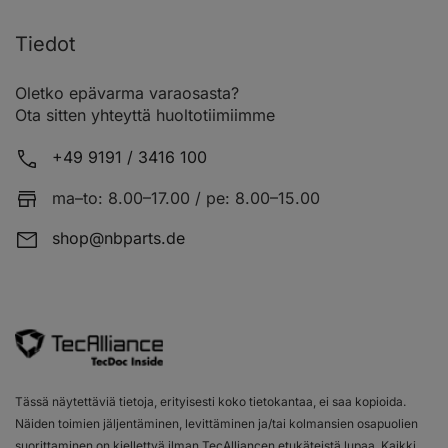
Tiedot
Oletko epävarma varaosasta?
Ota sitten yhteyttä huoltotiimiimme
+49 9191 / 3416 100
ma–to: 8.00–17.00 / pe: 8.00–15.00
shop@nbparts.de
Tässä näytettäviä tietoja, erityisesti koko tietokantaa, ei saa kopioida.
Näiden toimien jäljentäminen, levittäminen ja/tai kolmansien osapuolien
suorittaminen on kiellettyä ilman TecAlliancen etukäteistä lupaa. Kaikki