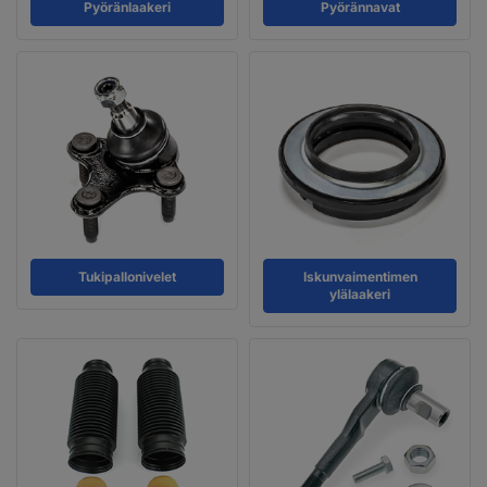
Pyöränlaakeri
Pyörännavat
Tukipallonivelet
Iskunvaimentimen
ylälaakeri