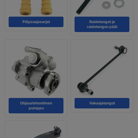
Pölysuoja­sarjat
Raidetangot ja
raidetangon päät
Ohjaustehostimen
Vakaajatangot
pumppu