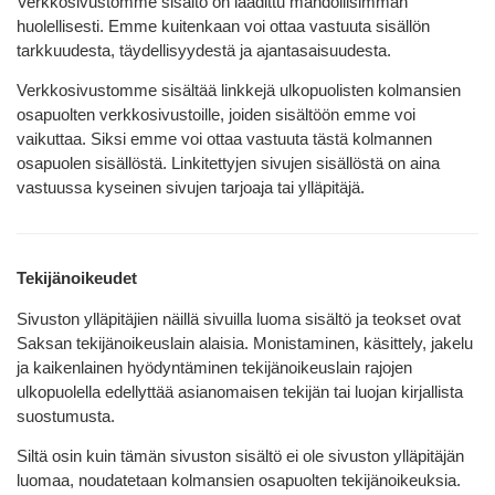
Verkkosivustomme sisältö on laadittu mahdollisimman
huolellisesti. Emme kuitenkaan voi ottaa vastuuta sisällön
tarkkuudesta, täydellisyydestä ja ajantasaisuudesta.
Verkkosivustomme sisältää linkkejä ulkopuolisten kolmansien
osapuolten verkkosivustoille, joiden sisältöön emme voi
vaikuttaa. Siksi emme voi ottaa vastuuta tästä kolmannen
osapuolen sisällöstä. Linkitettyjen sivujen sisällöstä on aina
vastuussa kyseinen sivujen tarjoaja tai ylläpitäjä.
Tekijänoikeudet
Sivuston ylläpitäjien näillä sivuilla luoma sisältö ja teokset ovat
Saksan tekijänoikeuslain alaisia. Monistaminen, käsittely, jakelu
ja kaikenlainen hyödyntäminen tekijänoikeuslain rajojen
ulkopuolella edellyttää asianomaisen tekijän tai luojan kirjallista
suostumusta.
Siltä osin kuin tämän sivuston sisältö ei ole sivuston ylläpitäjän
luomaa, noudatetaan kolmansien osapuolten tekijänoikeuksia.