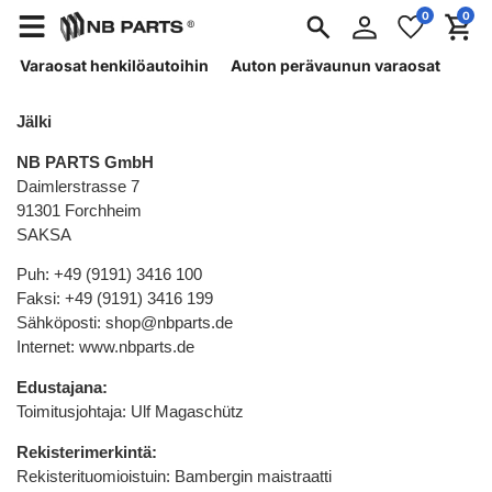
Kirjaudu
0
0
Merkzettel
Menü
Waren
sisään
aufklappen
aufkla
Varaosat henkilöautoihin
Auton perävaunun varaosat
Jälki
NB PARTS GmbH
Daimlerstrasse 7
91301 Forchheim
SAKSA
Puh: +49 (9191) 3416 100
Faksi: +49 (9191) 3416 199
Sähköposti: shop@nbparts.de
Internet: www.nbparts.de
Edustajana:
Toimitusjohtaja: Ulf Magaschütz
Rekisterimerkintä:
Rekisterituomioistuin: Bambergin maistraatti