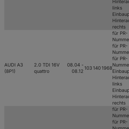
Hintera
links
Einbaup
Hintera
rechts
für PR-
Nummer
für PR-
Nummer
für PR-
AUDI A3
2.0 TDI 16V
08.04 -
Numme
103
140
1968
(8P1)
quattro
08.12
Einbaup
Hintera
links
Einbaup
Hintera
rechts
für PR-
Nummer
für PR-
Nummer