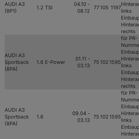
AUDI A3
04.10 -
Hintera
1.2 TSI
77
105
1197
(8P1)
08.12
links
Einbaup
Hintera
rechts
für PR-
Numme
Einbaup
AUDI A3
01.11 -
Hintera
Sportback
1.6 E-Power
75
102
1595
03.13
links
(8PA)
Einbaup
Hintera
rechts
für PR-
Numme
Einbaup
AUDI A3
09.04 -
Hintera
Sportback
1.6
75
102
1595
03.13
links
(8PA)
Einbaup
Hintera