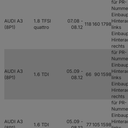
für PR-
Nummer
Einbaup
AUDI A3
1.8 TFSI
07.08 -
Hintera
118
160
1798
(8P1)
quattro
08.12
links
Einbaup
Hintera
rechts
für PR-
Numme
Einbaup
AUDI A3
05.09 -
Hintera
1.6 TDI
66
90
1598
(8P1)
08.12
links
Einbaup
Hintera
rechts
für PR-
Numme
Einbaup
AUDI A3
05.09 -
Hintera
1.6 TDI
77
105
1598
(8P1)
08.12
links