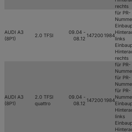
rechts
für PR-
Numme
Einbaup
AUDI A3
09.04 -
Hintera
2.0 TFSI
147
200
1984
(8P1)
08.12
links
Einbaup
Hintera
rechts
für PR-
Nummer
für PR-
Nummer
für PR-
AUDI A3
2.0 TFSI
09.04 -
Numme
147
200
1984
(8P1)
quattro
08.12
Einbaup
Hintera
links
Einbaup
Hintera