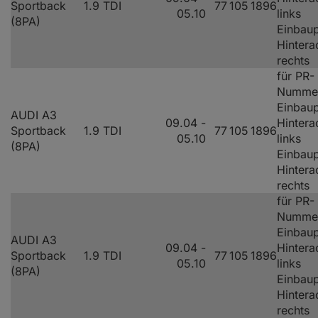
Sportback
1.9 TDI
77
105
1896
05.10
links
(8PA)
Einbaup
Hintera
rechts
für PR-
Numme
Einbaup
AUDI A3
09.04 -
Hintera
Sportback
1.9 TDI
77
105
1896
05.10
links
(8PA)
Einbaup
Hintera
rechts
für PR-
Numme
Einbaup
AUDI A3
09.04 -
Hintera
Sportback
1.9 TDI
77
105
1896
05.10
links
(8PA)
Einbaup
Hintera
rechts