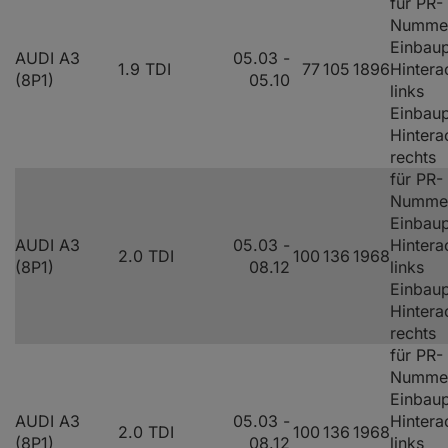
für PR-
Numme
Einbaup
AUDI A3
05.03 -
1.9 TDI
77
105
1896
Hintera
(8P1)
05.10
links
Einbaup
Hintera
rechts
für PR-
Numme
Einbaup
AUDI A3
05.03 -
Hintera
2.0 TDI
100
136
1968
(8P1)
08.12
links
Einbaup
Hintera
rechts
für PR-
Numme
Einbaup
AUDI A3
05.03 -
Hintera
2.0 TDI
100
136
1968
(8P1)
08.12
links