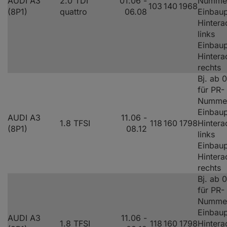
AUDI A3
2.0 TDI
01.06 -
Numme
103
140
1968
(8P1)
quattro
06.08
Einbaup
Hintera
links
Einbaup
Hintera
rechts
Bj. ab 
für PR-
Numme
Einbaup
AUDI A3
11.06 -
1.8 TFSI
118
160
1798
Hintera
(8P1)
08.12
links
Einbaup
Hintera
rechts
Bj. ab 
für PR-
Numme
Einbaup
AUDI A3
11.06 -
1.8 TFSI
118
160
1798
Hintera