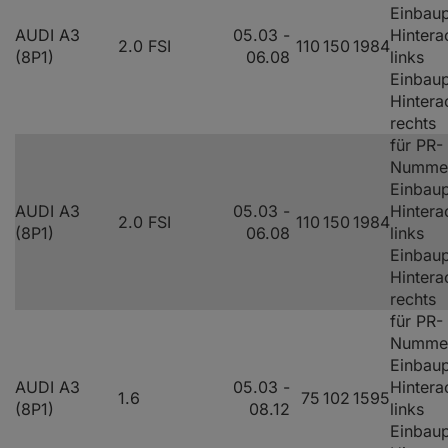
Einbaup
AUDI A3
05.03 -
Hintera
2.0 FSI
110
150
1984
(8P1)
06.08
links
Einbaup
Hintera
rechts
für PR-
Numme
Einbaup
AUDI A3
05.03 -
Hintera
2.0 FSI
110
150
1984
(8P1)
06.08
links
Einbaup
Hintera
rechts
für PR-
Numme
Einbaup
AUDI A3
05.03 -
Hintera
1.6
75
102
1595
(8P1)
08.12
links
Einbaup