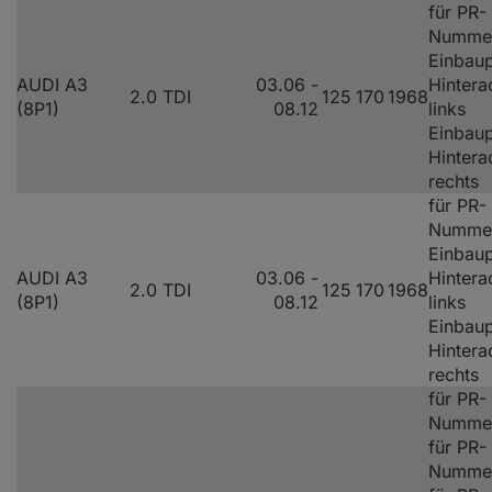
für PR-
Numme
Einbaup
AUDI A3
03.06 -
Hintera
2.0 TDI
125
170
1968
(8P1)
08.12
links
Einbaup
Hintera
rechts
für PR-
Numme
Einbaup
AUDI A3
03.06 -
Hintera
2.0 TDI
125
170
1968
(8P1)
08.12
links
Einbaup
Hintera
rechts
für PR-
Nummer
für PR-
Nummer