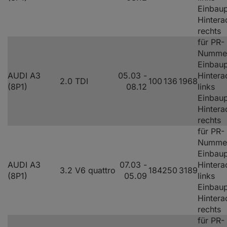
Einbaup
Hintera
rechts
für PR-
Numme
Einbaup
AUDI A3
05.03 -
Hintera
2.0 TDI
100
136
1968
(8P1)
08.12
links
Einbaup
Hintera
rechts
für PR-
Nummer
Einbaup
AUDI A3
07.03 -
Hintera
3.2 V6 quattro
184
250
3189
(8P1)
05.09
links
Einbaup
Hintera
rechts
für PR-