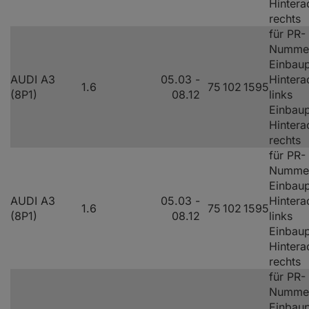
Hintera
rechts
für PR-
Numme
Einbaup
AUDI A3
05.03 -
Hintera
1.6
75
102
1595
(8P1)
08.12
links
Einbaup
Hintera
rechts
für PR-
Numme
Einbaup
AUDI A3
05.03 -
Hintera
1.6
75
102
1595
(8P1)
08.12
links
Einbaup
Hintera
rechts
für PR-
Numme
Einbaup