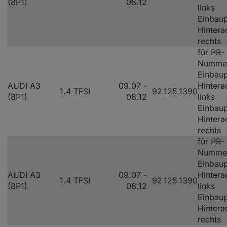
(8P1)
08.12
links
Einbaup
Hintera
rechts
für PR-
Numme
Einbaup
AUDI A3
09.07 -
Hintera
1.4 TFSI
92
125
1390
(8P1)
08.12
links
Einbaup
Hintera
rechts
für PR-
Numme
Einbaup
AUDI A3
09.07 -
Hintera
1.4 TFSI
92
125
1390
(8P1)
08.12
links
Einbaup
Hintera
rechts