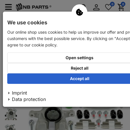
Log
0
0
Merkzettel
Menü
Waren
in
aufklappen
aufkla
Car spare parts
Car trailer spare parts
We use cookies
Our online shop uses cookies to help us improve our offer and pr
Back
Car spare parts
NB PARTS Rear brake callipers
customers with the best possible service. By clicking on "Accept
agree to our cookie policy.
Open settings
Reject all
Accept all
Imprint
Data protection