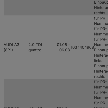
Einbaup
Hintera
rechts
für PR-
Nummer
für PR-
Nummer
für PR-
AUDI A3
2.0 TDI
01.06 -
Numme
103
140
1968
(8P1)
quattro
06.08
Einbaup
Hintera
links
Einbaup
Hintera
rechts
für PR-
Nummer
für PR-
Nummer
für PR-