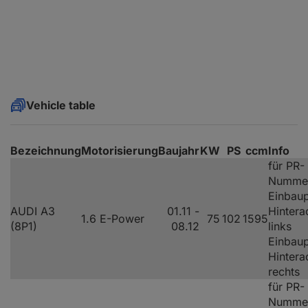
Vehicle table
Bezeichnung
Motorisierung
Baujahr
KW
PS
ccm
Info
für PR-
Numme
Einbaup
AUDI A3
01.11 -
Hintera
1.6 E-Power
75
102
1595
(8P1)
08.12
links
Einbaup
Hintera
rechts
für PR-
Numme