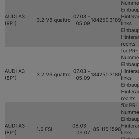
Nummer
Einbaup
AUDI A3
07.03 -
Hintera
3.2 V6 quattro
184
250
3189
(8P1)
05.09
links
Einbaup
Hintera
rechts
für PR-
Nummer
Einbaup
AUDI A3
07.03 -
Hintera
3.2 V6 quattro
184
250
3189
(8P1)
05.09
links
Einbaup
Hintera
rechts
für PR-
Numme
Einbaup
AUDI A3
08.03 -
Hintera
1.6 FSI
85
115
1598
(8P1)
09.07
links