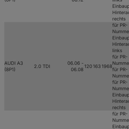
Einbaup
Hintera
rechts
für PR-
Numme
Einbaup
Hintera
links
für PR-
AUDI A3
06.06 -
Nummer
2.0 TDI
120
163
1968
(8P1)
06.08
für PR-
Nummer
für PR-
Numme
Einbaup
Hintera
rechts
für PR-
Numme
Einbaup