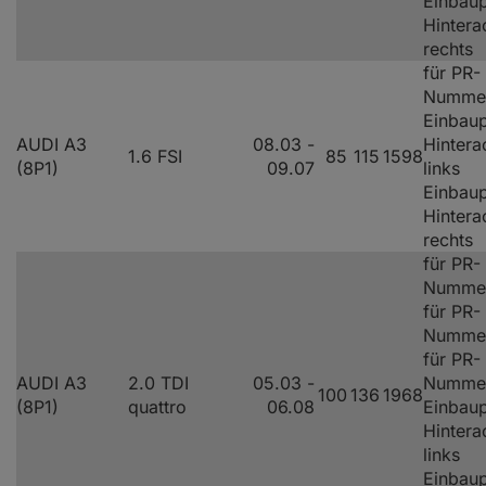
Einbaup
Hintera
rechts
für PR-
Numme
Einbaup
AUDI A3
08.03 -
Hintera
1.6 FSI
85
115
1598
(8P1)
09.07
links
Einbaup
Hintera
rechts
für PR-
Nummer
für PR-
Nummer
für PR-
AUDI A3
2.0 TDI
05.03 -
Numme
100
136
1968
(8P1)
quattro
06.08
Einbaup
Hintera
links
Einbaup