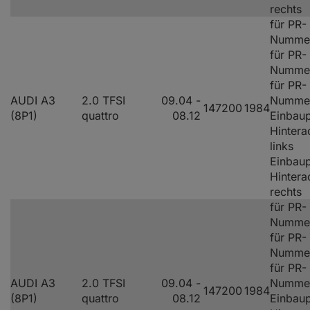
rechts
für PR-
Nummer
für PR-
Nummer
für PR-
AUDI A3
2.0 TFSI
09.04 -
Numme
147
200
1984
(8P1)
quattro
08.12
Einbaup
Hintera
links
Einbaup
Hintera
rechts
für PR-
Nummer
für PR-
Nummer
für PR-
AUDI A3
2.0 TFSI
09.04 -
Numme
147
200
1984
(8P1)
quattro
08.12
Einbaup