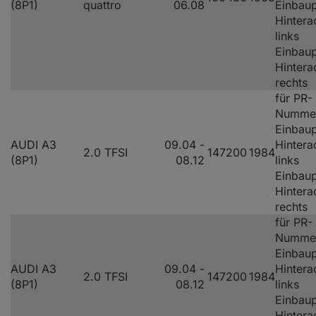
(8P1)
quattro
06.08
Einbaup
Hintera
links
Einbaup
Hintera
rechts
für PR-
Numme
Einbaup
AUDI A3
09.04 -
Hintera
2.0 TFSI
147
200
1984
(8P1)
08.12
links
Einbaup
Hintera
rechts
für PR-
Numme
Einbaup
AUDI A3
09.04 -
Hintera
2.0 TFSI
147
200
1984
(8P1)
08.12
links
Einbaup
Hintera