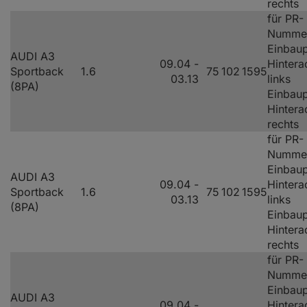
rechts
für PR-
Numme
Einbaup
AUDI A3
09.04 -
Hintera
Sportback
1.6
75
102
1595
03.13
links
(8PA)
Einbaup
Hintera
rechts
für PR-
Numme
Einbaup
AUDI A3
09.04 -
Hintera
Sportback
1.6
75
102
1595
03.13
links
(8PA)
Einbaup
Hintera
rechts
für PR-
Numme
Einbaup
AUDI A3
09.04 -
Hintera