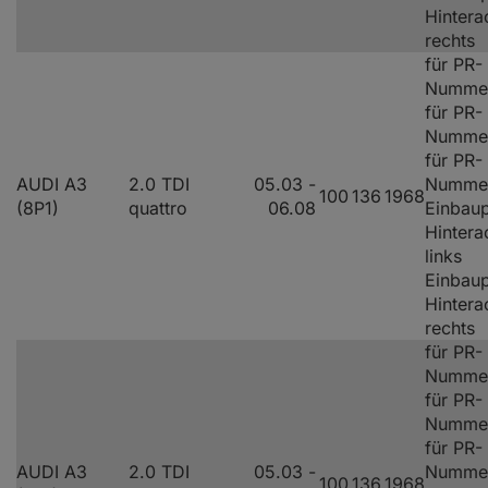
Hintera
rechts
für PR-
Nummer
für PR-
Nummer
für PR-
AUDI A3
2.0 TDI
05.03 -
Numme
100
136
1968
(8P1)
quattro
06.08
Einbaup
Hintera
links
Einbaup
Hintera
rechts
für PR-
Nummer
für PR-
Nummer
für PR-
AUDI A3
2.0 TDI
05.03 -
Numme
100
136
1968