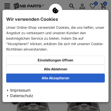
Anmelden
0
0
Merkzettel
Menü
Waren
aufklappen
aufkla
PKW Ersatzteile
PKW Anhänger Ersatzteile
Wir verwenden Cookies
Unser Online-Shop verwendet Cookies, die uns helfen, unser
PKW Ersatzteile
Nutzfahrzeuge
MB Trac / Unimog
Brems
Angebot zu verbessern und unseren Kunden den
Bremssättel
bestmöglichen Service zu bieten. Indem Sie auf
"Akzeptieren" klicken, erklären Sie sich mit unseren Cookie-
Richtlinien einverstanden.
Relevanz
Einstellungen öffnen
100
1
Alle Ablehnen
Alle Akzeptieren
Impressum
Datenschutz