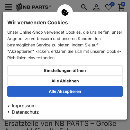
Anmelden
0
0
Merkzettel
Menü
Waren
aufklappen
aufkla
PKW Ersatzteile
PKW Anhänger Ersatzteile
Wir verwenden Cookies
Unser Online-Shop verwendet Cookies, die uns helfen, unser
PKW Ersatzteile
Nutzfahrzeuge
Angebot zu verbessern und unseren Kunden den
Nutzfahrzeuge
bestmöglichen Service zu bieten. Indem Sie auf
"Akzeptieren" klicken, erklären Sie sich mit unseren Cookie-
Nutzfahrzeuge sind täglich im harten Einsatz und
Richtlinien einverstanden.
stellen höchste Anforderungen an ihre Ersatzteile. In
der Kategorie
Nutzfahrzeuge
finden Sie robuste
Einstellungen öffnen
Komponenten für MB Trac / Unimog, Multicar sowie
Alle Ablehnen
Reib- und Stahllamellen für Arbeits-, Kommunal- und
Spezialfahrzeuge. Alle Teile sind für hohe Belastungen
Alle Akzeptieren
ausgelegt, passgenau gefertigt und ideal für
zuverlässigen Dauereinsatz im gewerblichen Umfeld.
Impressum
Datenschutz
Ersatzteile von NB PARTS – Große