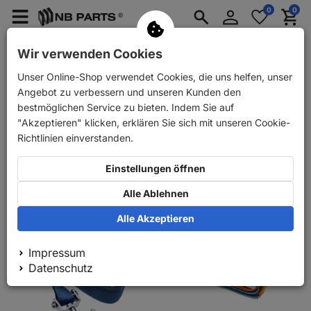
Anmelden
0
0
Merkzettel
Menü
Waren
aufklappen
aufkla
PKW Ersatzteile
PKW Anhänger Ersatzteile
Wir verwenden Cookies
Unser Online-Shop verwendet Cookies, die uns helfen, unser
PKW Anhänger Ersatzteile
Zubehör
Zurrgurte Zurrbänder
Angebot zu verbessern und unseren Kunden den
Zurrgurte Zurrbänder
bestmöglichen Service zu bieten. Indem Sie auf
"Akzeptieren" klicken, erklären Sie sich mit unseren Cookie-
Richtlinien einverstanden.
Relevanz
Einstellungen öffnen
100
1
Alle Ablehnen
Alle Akzeptieren
Impressum
Datenschutz