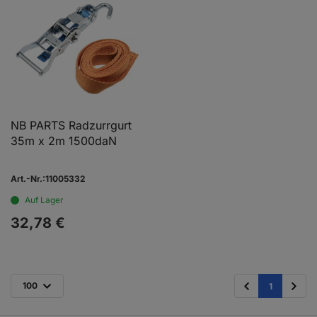
NB PARTS Radzurrgurt
35m x 2m 1500daN
Art.-Nr.:11005332
Auf Lager
32,
78
€
100
1