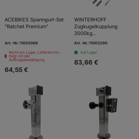
ACEBIKES Spanngurt-Set
WINTERHOFF
"Ratchet Premium"
Zugkugelkupplung
3000kg
Ø35/40/45/50mm
Art.-Nr.:11003088
Art.-Nr.:11003290
Ø12/12/12mm
Nicht am Lager, Liefertermin
Auf Lager
folgt mit der
Auftragsbestätigung
83,
66
€
64,
55
€