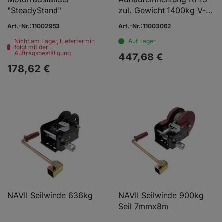
"SteadyStand"
zul. Gewicht 1400kg V-
Deichsel
Art.-Nr.:11002953
Art.-Nr.:11003062
Nicht am Lager, Liefertermin
Auf Lager
folgt mit der
Auftragsbestätigung
447,
68
€
178,
62
€
NAVII Seilwinde 636kg
NAVII Seilwinde 900kg
Seil 7mmx8m