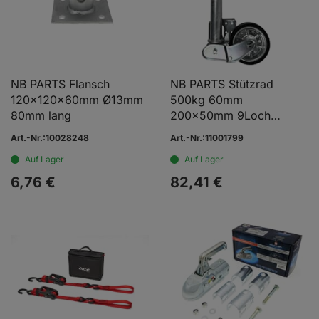
NB PARTS Flansch
NB PARTS Stützrad
120x120x60mm Ø13mm
500kg 60mm
80mm lang
200x50mm 9Loch
vollautomatisch Premium
Art.-Nr.:10028248
Art.-Nr.:11001799
Version
Auf Lager
Auf Lager
6,
76
€
82,
41
€