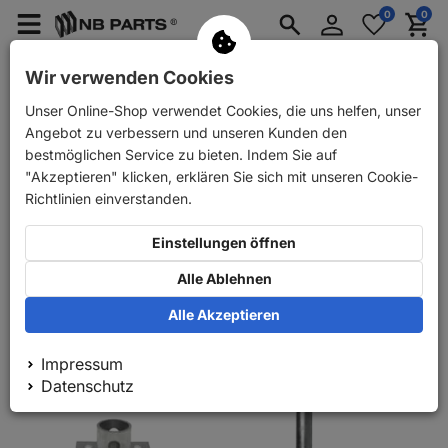
Anmelden
0
0
Merkzettel
Menü
Waren
aufklappen
aufkla
PKW Ersatzteile
PKW Anhänger Ersatzteile
Wir verwenden Cookies
Unser Online-Shop verwendet Cookies, die uns helfen, unser
PKW Anhänger Ersatzteile
Top Angebote des Monats
Angebot zu verbessern und unseren Kunden den
Top Angebote des Monats
bestmöglichen Service zu bieten. Indem Sie auf
"Akzeptieren" klicken, erklären Sie sich mit unseren Cookie-
Hier finden Sie unsere Top Angebote der Woche
Richtlinien einverstanden.
Einstellungen öffnen
Relevanz
Alle Ablehnen
100
1
Alle Akzeptieren
Impressum
Datenschutz