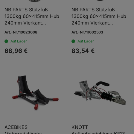
NB PARTS Stützfuß
NB PARTS Stützfuß
1300kg 60x415mm Hub
1300kg 60x415mm Hub
240mm Vierkant
240mm Vierkant
schwenkbar mit
schwenkbar
Art.-Nr.:10023008
Art.-Nr.:11002503
Sperrbolzen mit Kette
Flanschabstand 85mm
Auf Lager
Auf Lager
68,
96
€
83,
54
€
ACEBIKES
KNOTT
Motorradständer
Auflaufeinrichtung KF13