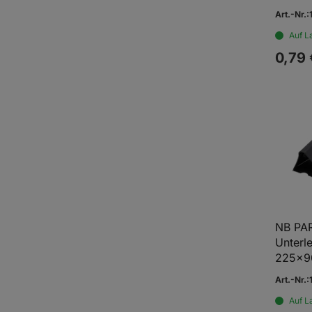
Art.-Nr.
Auf L
0,
79
NB PA
Unterle
225x9
Art.-Nr.
Auf L