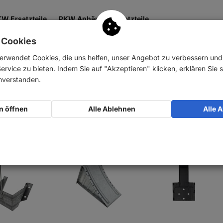
W Ersatzteile
PKW Anhänger Ersatzteile
 Cookies
äder & Stützen
Bauteile
Hydraulik
Zubehör
erwendet Cookies, die uns helfen, unser Angebot zu verbessern un
rvice zu bieten. Indem Sie auf "Akzeptieren" klicken, erklären Sie s
le
inverstanden.
n öffnen
Alle Ablehnen
Alle 
anz
100