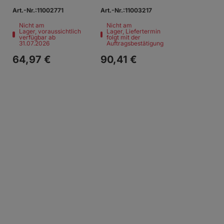
Art.-Nr.:11002771
Art.-Nr.:11003217
Nicht am
Nicht am
Lager, voraussichtlich
Lager, Liefertermin
verfügbar ab
folgt mit der
31.07.2026
Auftragsbestätigung
64,
97
€
90,
41
€