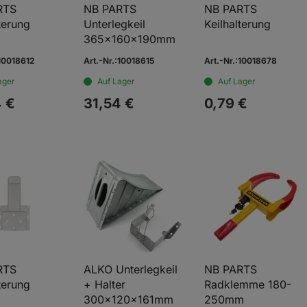
RTS
NB PARTS
NB PARTS
terung
Unterlegkeil
Keilhalterung
365x160x190mm
:10018612
Art.-Nr.:10018615
Art.-Nr.:10018678
ager
Auf Lager
Auf Lager
4
€
31,
54
€
0,
79
€
RTS
ALKO Unterlegkeil
NB PARTS
terung
+ Halter
Radklemme 180-
300x120x161mm
250mm