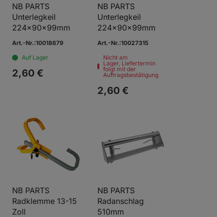
NB PARTS
NB PARTS
Unterlegkeil
Unterlegkeil
224x90x99mm
224x90x99mm
Art.-Nr.:10018679
Art.-Nr.:10027315
Auf Lager
Nicht am
Lager, Liefertermin
folgt mit der
2,
60
€
Auftragsbestätigung
2,
60
€
NB PARTS
NB PARTS
Radklemme 13-15
Radanschlag
Zoll
510mm