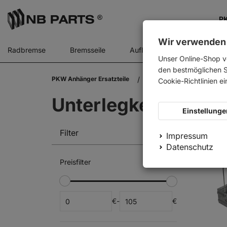
PK
Wir verwenden
Radbremse
Bremsseile
Auflaufbremse
Stützr
Unser Online-Shop v
den bestmöglichen Se
PKW Anhänger Ersatzteile
Zubehör
Unterlegkei
Cookie-Richtlinien e
Unterlegkeile
Einstellunge
Relev
Filter
Impressum
Datenschutz
Preisfilter
€
-
€