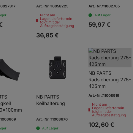
:10027317
Art.-Nr.:10058225
Art.-Nr.:11002765
ager
Nicht am
Auf Lager
Lager, Liefertermin
folgt mit der
€
59,
97
€
Auftragsbestätigung
36,
85
€
NB PARTS
Radsicherung 275-
425mm
Art.-Nr.:11008919
RTS
NB PARTS
gkeil
Keilhalterung
Nicht am
Lager, Liefertermin
0x100mm
folgt mit der
Auftragsbestätigung
:11003669
Art.-Nr.:11003670
102,
60
€
ager
Auf Lager