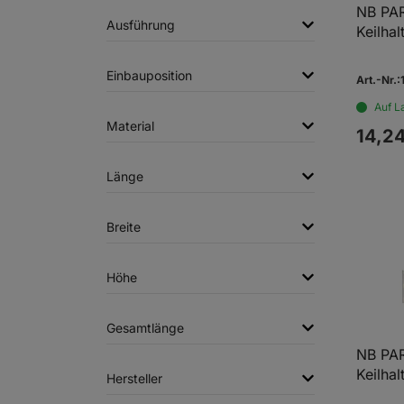
NB PA
Ausführung
Keilhal
Einbauposition
Art.-Nr.
Auf L
Material
14,
2
Länge
Breite
Höhe
Gesamtlänge
NB PA
Keilhal
Hersteller