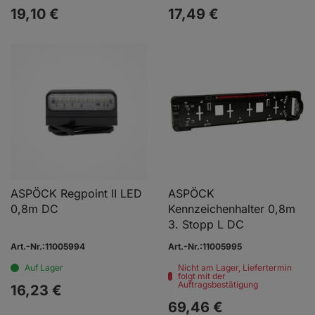
19,
10
€
17,
49
€
ASPÖCK Regpoint II LED
ASPÖCK
0,8m DC
Kennzeichenhalter 0,8m
3. Stopp L DC
Art.-Nr.:11005994
Art.-Nr.:11005995
Auf Lager
Nicht am Lager, Liefertermin
folgt mit der
Auftragsbestätigung
16,
23
€
69,
46
€