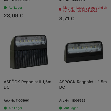
Art.-Nr.:11002907
Art.-Nr.:11003502
Auf Lager
Nicht am Lager, voraussichtlich
verfügbar ab 14.08.2026
23,
09
€
3,
71
€
ASPÖCK Regpoint II 1,5m
ASPÖCK Regpoint II 1,5m
DC
DC
Art.-Nr.:11005991
Art.-Nr.:11005992
Auf Lager
Auf Lager