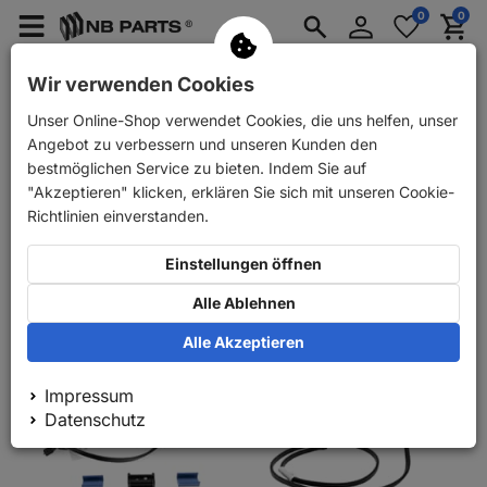
Anmelden
0
0
Merkzettel
Menü
Waren
aufklappen
aufkla
PKW Ersatzteile
PKW Anhänger Ersatzteile
Wir verwenden Cookies
Unser Online-Shop verwendet Cookies, die uns helfen, unser
PKW Anhänger Ersatzteile
Beleuchtung
Kennzeichenbeleuchtu
Angebot zu verbessern und unseren Kunden den
Kennzeichenbeleuchtung
bestmöglichen Service zu bieten. Indem Sie auf
"Akzeptieren" klicken, erklären Sie sich mit unseren Cookie-
Richtlinien einverstanden.
Relevanz
Einstellungen öffnen
100
1
Alle Ablehnen
Alle Akzeptieren
Impressum
Datenschutz