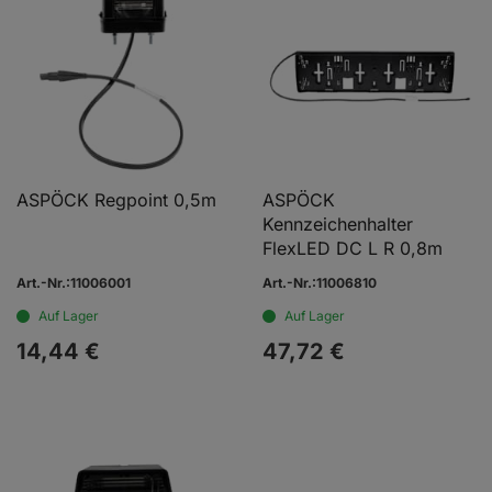
ASPÖCK Regpoint 0,5m
ASPÖCK
Kennzeichenhalter
FlexLED DC L R 0,8m
Art.-Nr.:11006001
Art.-Nr.:11006810
Auf Lager
Auf Lager
14,
44
€
47,
72
€