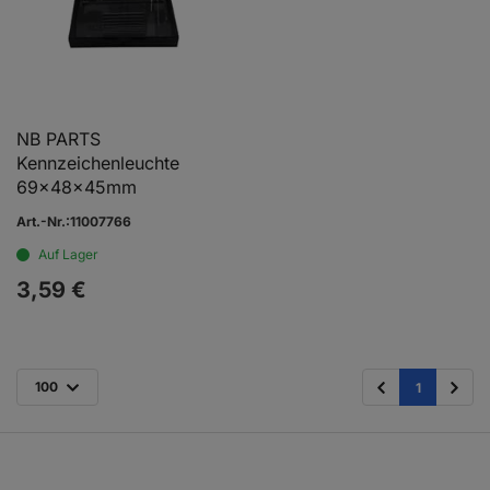
NB PARTS
Kennzeichenleuchte
69x48x45mm
Art.-Nr.:11007766
Auf Lager
3,
59
€
100
1