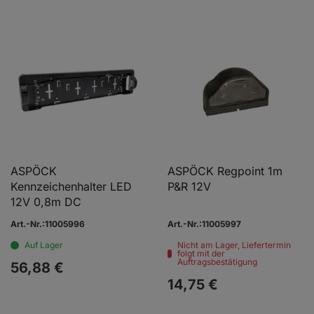
ASPÖCK
ASPÖCK Regpoint 1m
Kennzeichenhalter LED
P&R 12V
12V 0,8m DC
Art.-Nr.:11005996
Art.-Nr.:11005997
Auf Lager
Nicht am Lager, Liefertermin
folgt mit der
Auftragsbestätigung
56,
88
€
14,
75
€