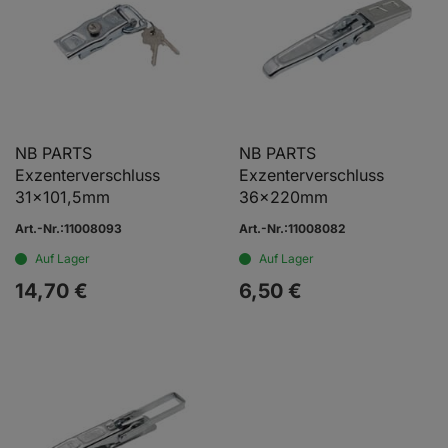
NB PARTS
NB PARTS
Exzenterverschluss
Exzenterverschluss
31x101,5mm
36x220mm
Art.-Nr.:11008093
Art.-Nr.:11008082
Auf Lager
Auf Lager
14,
70
€
6,
50
€