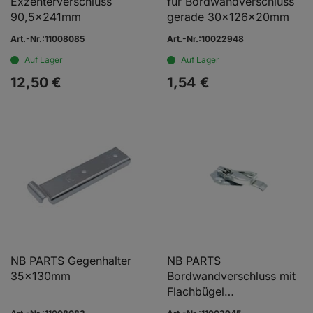
Exzenterverschluss
für Bordwandverschluss
90,5x241mm
gerade 30x126x20mm
Art.-Nr.:11008085
Art.-Nr.:10022948
Auf Lager
Auf Lager
12,
50
€
1,
54
€
NB PARTS Gegenhalter
NB PARTS
35x130mm
Bordwandverschluss mit
Flachbügel
91x225x39mm