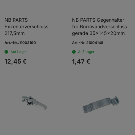
NB PARTS
NB PARTS Gegenhalter
Exzenterverschluss
für Bordwandverschluss
217,5mm
gerade 35x145x20mm
Art.-Nr.:11003190
Art.-Nr.:11004148
Auf Lager
Auf Lager
12,
45
€
1,
47
€