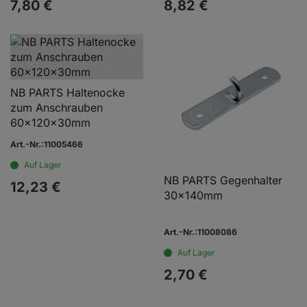
7,
80
€
8,
82
€
NB PARTS Haltenocke
zum Anschrauben
60x120x30mm
Art.-Nr.:11005466
Auf Lager
NB PARTS Gegenhalter
12,
23
€
30x140mm
Art.-Nr.:11008086
Auf Lager
2,
70
€