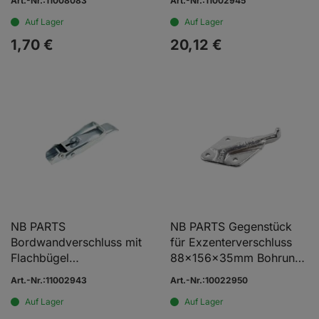
Art.-Nr.:11008083
Art.-Nr.:11002945
Auf Lager
Auf Lager
1,
70
€
20,
12
€
NB PARTS
NB PARTS Gegenstück
Bordwandverschluss mit
für Exzenterverschluss
Flachbügel
88x156x35mm Bohrung
37x210x39mm
8,8mm Lochabstand
Art.-Nr.:11002943
Art.-Nr.:10022950
45/59mm
Auf Lager
Auf Lager