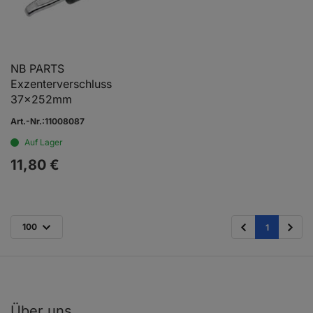
NB PARTS
Exzenterverschluss
37x252mm
Art.-Nr.:11008087
Auf Lager
11,
80
€
100
1
Über uns