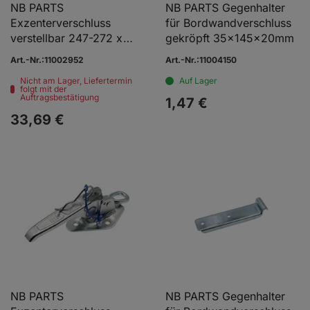
NB PARTS
NB PARTS Gegenhalter
Exzenterverschluss
für Bordwandverschluss
verstellbar 247-272 x
gekröpft 35x145x20mm
92,3mm mit Sicherung
Art.-Nr.:11002952
Art.-Nr.:11004150
Nicht am Lager, Liefertermin
Auf Lager
folgt mit der
Auftragsbestätigung
1,
47
€
33,
69
€
NB PARTS
NB PARTS Gegenhalter