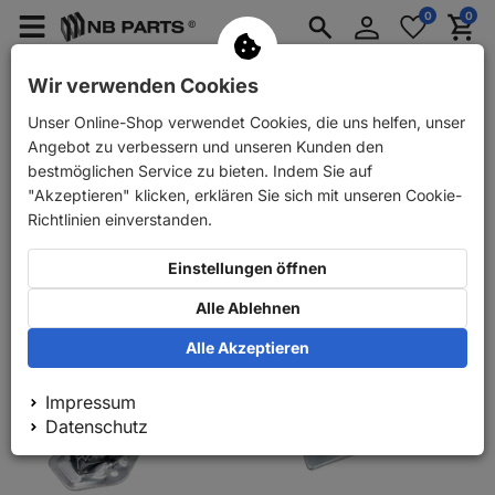
Anmelden
0
0
Merkzettel
Menü
Waren
aufklappen
aufkla
PKW Ersatzteile
PKW Anhänger Ersatzteile
Wir verwenden Cookies
Unser Online-Shop verwendet Cookies, die uns helfen, unser
PKW Anhänger Ersatzteile
Bauteile
Verschlüsse und Scharnie
Angebot zu verbessern und unseren Kunden den
Exzenterverschlüsse
bestmöglichen Service zu bieten. Indem Sie auf
"Akzeptieren" klicken, erklären Sie sich mit unseren Cookie-
Richtlinien einverstanden.
Relevanz
Einstellungen öffnen
100
1
Alle Ablehnen
Alle Akzeptieren
Impressum
Datenschutz