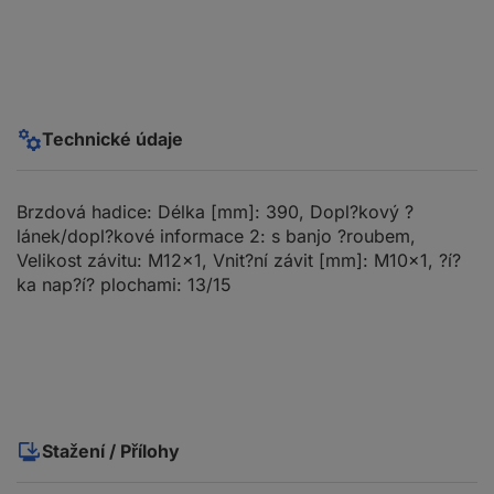
Technické údaje
Brzdová hadice: Délka [mm]: 390, Dopl?kový ?
lánek/dopl?kové informace 2: s banjo ?roubem,
Velikost závitu: M12x1, Vnit?ní závit [mm]: M10x1, ?í?
ka nap?í? plochami: 13/15
Stažení / Přílohy