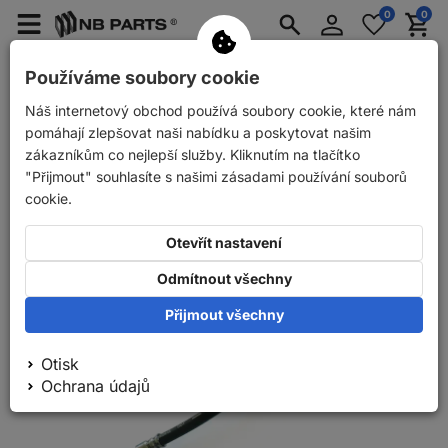
Přihlášení
0
0
Merkzettel
Menü
Waren
aufklappen
aufkla
Náhradní díly pro osobní automobily
Používáme soubory cookie
Náhradní díly pro automobilové přívěsy
Náš internetový obchod používá soubory cookie, které nám
Zpět
Náhradní díly pro osobní automobily
ABS Prední brzdová 
pomáhají zlepšovat naši nabídku a poskytovat našim
zákazníkům co nejlepší služby. Kliknutím na tlačítko
"Přijmout" souhlasíte s našimi zásadami používání souborů
cookie.
Otevřít nastavení
Odmítnout všechny
Přijmout všechny
Otisk
Ochrana údajů