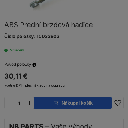
ABS Prední brzdová hadice
Číslo položky:
10033802
Skladem
Původ položky
30,
11
€
včetně DPH.
plus náklady na dopravu
plus
minus
Nákupní košík
NB PARTS
– Vaše výhody