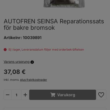
AUTOFREN SEINSA Reparationssats
för bakre bromsok
Artikelnr:
10039891
Ej i lager, Leveransdatum följer med orderbekräftelsen
Varans ursprung
37,
08
€
inkl. moms.
plus fraktkostnader
plus
minus
Varukorg