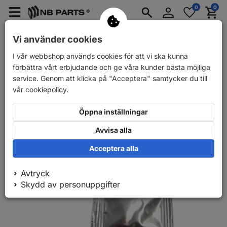
Logga
0
0
Merkzettel
Menü
Waren
in
aufklappen
aufkla
Reservdelar till personbilar
Reservdelar till bilsläpvagnar
Vi använder cookies
I vår webbshop används cookies för att vi ska kunna
Tillbaka
Reservdelar till personbilar
AUTOFREN SEINSA Reparat
förbättra vårt erbjudande och ge våra kunder bästa möjliga
service. Genom att klicka på "Acceptera" samtycker du till
vår cookiepolicy.
Öppna inställningar
Avvisa alla
Acceptera alla
Avtryck
Skydd av personuppgifter