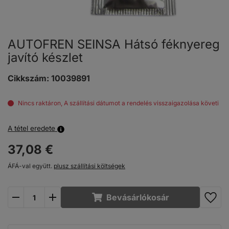
AUTOFREN SEINSA Hátsó féknyereg
javító készlet
Cikkszám:
10039891
Nincs raktáron, A szállítási dátumot a rendelés visszaigazolása követi
A tétel eredete
37,
08
€
ÁFÁ-val együtt.
plusz szállítási költségek
plusz
mínusz
Bevásárlókosár