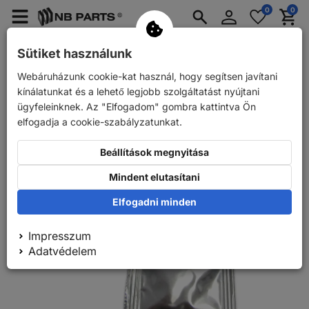
Bejelentkezés
0
0
Merkzettel
Menü
Waren
aufklappen
aufkla
Személyautó-alkatrészek
Autó pótkocsi pótalkatrészek
Sütiket használunk
Webáruházunk cookie-kat használ, hogy segítsen javítani
Vissza
Személyautó-alkatrészek
AUTOFREN SEINSA Hátsó fékn
kínálatunkat és a lehető legjobb szolgáltatást nyújtani
ügyfeleinknek. Az "Elfogadom" gombra kattintva Ön
elfogadja a cookie-szabályzatunkat.
Beállítások megnyitása
Mindent elutasítani
Elfogadni minden
Impresszum
Adatvédelem