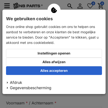
Inloggen
0
0
Merkzettel
Menü
Waren
aufklappen
aufkla
Auto-onderdelen
Onderdelen voor autotrailers
We gebruiken cookies
Onze online shop gebruikt cookies om ons te helpen ons
Nieuw account aanmaken
aanbod te verbeteren en onze klanten de best mogelijke
service te bieden. Door op "Accepteren" te klikken, gaat u
Schakel over naar bedrijfsstudies
akkoord met ons cookiebeleid.
Instellingen openen
Persoonlijke gegevens
Alles afwijzen
Begroeting
*
Alles accepteren
De heer
Mevrouw
Divers
Bedrijf
Afdruk
Bedrijf
Gegevensbescherming
Voornaam
*
/
Achternaam
*