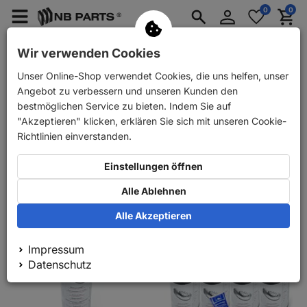
Anmelden
0
0
Merkzettel
Menü
Waren
aufklappen
aufkla
PKW Ersatzteile
PKW Anhänger Ersatzteile
Wir verwenden Cookies
Unser Online-Shop verwendet Cookies, die uns helfen, unser
PKW Ersatzteile
Zubehör
Bremsenreiniger
Angebot zu verbessern und unseren Kunden den
Bremsenreiniger
bestmöglichen Service zu bieten. Indem Sie auf
"Akzeptieren" klicken, erklären Sie sich mit unseren Cookie-
Richtlinien einverstanden.
Relevanz
Einstellungen öffnen
100
1
Alle Ablehnen
Alle Akzeptieren
Impressum
Datenschutz