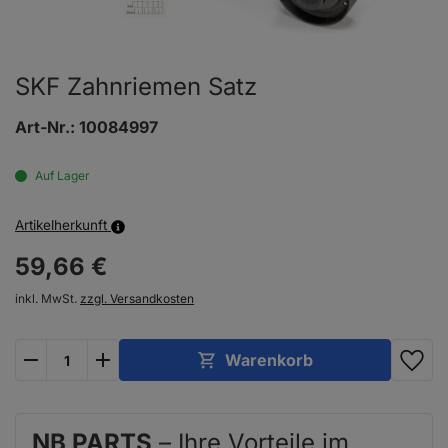
SKF Zahnriemen Satz
Art-Nr.:
10084997
Auf Lager
Artikelherkunft
59,
66
€
inkl. MwSt.
zzgl. Versandkosten
plus
minus
Warenkorb
NB PARTS
– Ihre Vorteile im