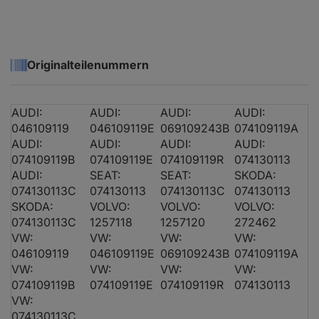
VW TRANSPORTER T4 Kasten (70A, 70H, 7DA, 7DH)
VW TRANSPORTER T4 Kasten (70A, 70H, 7DA, 7DH)
Originalteilenummern
VW TRANSPORTER T4 Kasten (70A, 70H, 7DA, 7DH)
VW TRANSPORTER T4 Pritsche/Fahrgestell (70E, 70L, 
AUDI:
AUDI:
AUDI:
AUDI:
VW TRANSPORTER T4 Pritsche/Fahrgestell (70E, 70L, 
046109119
046109119E
069109243B
074109119A
AUDI:
AUDI:
AUDI:
AUDI:
VW TRANSPORTER T4 Pritsche/Fahrgestell (70E, 70L, 
074109119B
074109119E
074109119R
074130113
AUDI:
SEAT:
SEAT:
SKODA:
VW TRANSPORTER T4 Pritsche/Fahrgestell (70E, 70L, 
074130113C
074130113
074130113C
074130113
SKODA:
VOLVO:
VOLVO:
VOLVO:
074130113C
1257118
1257120
272462
VW:
VW:
VW:
VW:
046109119
046109119E
069109243B
074109119A
VW:
VW:
VW:
VW:
074109119B
074109119E
074109119R
074130113
VW:
074130113C