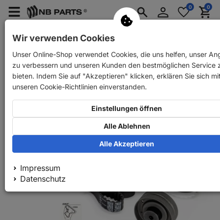
Anmelden
0
0
Merkzettel
Menü
Waren
aufklappen
aufkla
PKW Ersatzteile
PKW Anhänger Ersatzteile
Wir verwenden Cookies
Unser Online-Shop verwendet Cookies, die uns helfen, unser An
Zurück
PKW Ersatzteile
SKF Zahnriemen Satz
zu verbessern und unseren Kunden den bestmöglichen Service 
bieten. Indem Sie auf "Akzeptieren" klicken, erklären Sie sich mi
unseren Cookie-Richtlinien einverstanden.
Einstellungen öffnen
Alle Ablehnen
Alle Akzeptieren
Impressum
Datenschutz