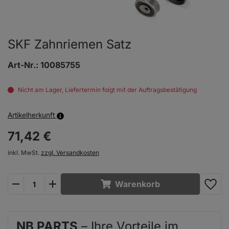
SKF Zahnriemen Satz
Art-Nr.:
10085755
Nicht am Lager, Liefertermin folgt mit der Auftragsbestätigung
Artikelherkunft
71,
42
€
inkl. MwSt.
zzgl. Versandkosten
plus
minus
Warenkorb
NB PARTS
– Ihre Vorteile im