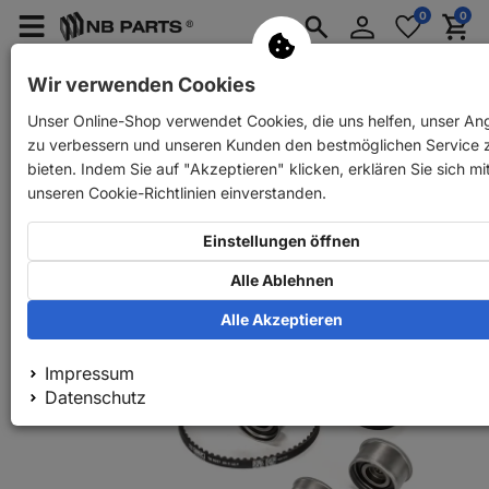
Anmelden
0
0
Merkzettel
Menü
Waren
aufklappen
aufkla
PKW Ersatzteile
PKW Anhänger Ersatzteile
Wir verwenden Cookies
Unser Online-Shop verwendet Cookies, die uns helfen, unser An
Zurück
PKW Ersatzteile
SKF Zahnriemen Satz
zu verbessern und unseren Kunden den bestmöglichen Service 
bieten. Indem Sie auf "Akzeptieren" klicken, erklären Sie sich mi
unseren Cookie-Richtlinien einverstanden.
Einstellungen öffnen
Alle Ablehnen
Alle Akzeptieren
Impressum
Datenschutz