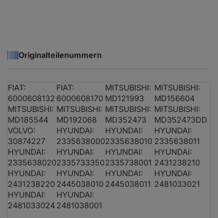
HYUNDAI SONATA IV (EF)
2.4 16V
03.
KIA SORENTO I (JC)
2.4
08.0
Originalteilenummern
FIAT:
FIAT:
MITSUBISHI:
MITSUBISHI:
6000608132
6000608170
MD121993
MD156604
MITSUBISHI:
MITSUBISHI:
MITSUBISHI:
MITSUBISHI:
MD185544
MD192068
MD352473
MD352473DD
VOLVO:
HYUNDAI:
HYUNDAI:
HYUNDAI:
30874227
2335638000
2335638010
2335638011
HYUNDAI:
HYUNDAI:
HYUNDAI:
HYUNDAI:
2335638020
2335733350
2335738001
2431238210
HYUNDAI:
HYUNDAI:
HYUNDAI:
HYUNDAI:
2431238220
2445038010
2445038011
2481033021
HYUNDAI:
HYUNDAI:
2481033024
2481038001