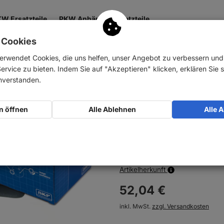
W Ersatzteile
PKW Anhänger Ersatzteile
 Cookies
 & Getriebe
Antrieb
Zubehör
Nutzfahrzeuge
erwendet Cookies, die uns helfen, unser Angebot zu verbessern un
rvice zu bieten. Indem Sie auf "Akzeptieren" klicken, erklären Sie s
en
inverstanden.
SKF Radlager Satz
n öffnen
Alle Ablehnen
Alle 
Art-Nr.:
10078035
Nicht am Lager, Liefertermin folg
Artikelherkunft
52,
04
€
inkl. MwSt.
zzgl. Versandkosten