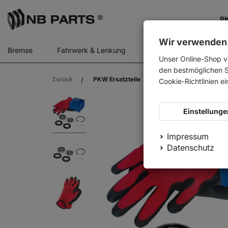
PK
Wir verwenden
Bremse
Fahrwerk & Lenkung
Gasfedern
Motor
Unser Online-Shop v
den bestmöglichen Se
Zurück
PKW Ersatzteile
SKF Radlager Satz hint
Cookie-Richtlinien e
Einstellunge
Impressum
Datenschutz