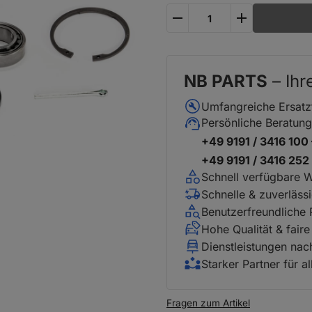
plus
minus
NB PARTS
– Ihr
Umfangreiche Ersatz
Persönliche Beratung
+49 9191 / 3416 100
+49 9191 / 3416 25
Schnell verfügbare 
Schnelle & zuverläss
Benutzerfreundliche
Hohe Qualität & faire
Dienstleistungen na
Starker Partner für a
Fragen zum Artikel