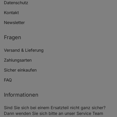
Datenschutz
FIAT FIORINO Kasten/Großraumlimousine (225_)
1.3 D 
Kontakt
Newsletter
FIAT FIORINO Kasten/Großraumlimousine (225_)
1.3 D 
Fragen
Versand & Lieferung
Zahlungsarten
FIAT FIORINO Kasten/Großraumlimousine (225_)
1.3 D
Sicher einkaufen
FAQ
Informationen
FIAT FIORINO Kasten/Großraumlimousine (225_)
1.3 D
Sind Sie sich bei einem Ersatzteil nicht ganz sicher?
Dann wenden Sie sich bitte an unser Service Team