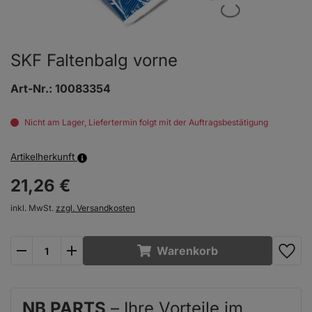
SKF Faltenbalg vorne
Art-Nr.:
10083354
Nicht am Lager, Liefertermin folgt mit der Auftragsbestätigung
Artikelherkunft
21,
26
€
inkl. MwSt.
zzgl. Versandkosten
plus
minus
Warenkorb
NB PARTS
– Ihre Vorteile im