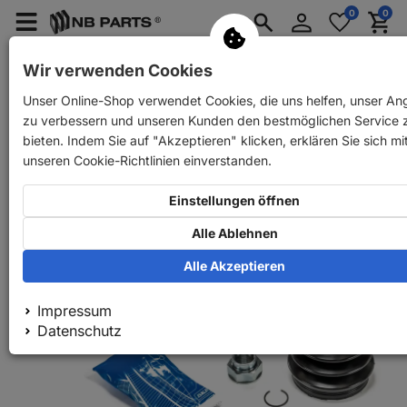
Anmelden
0
0
Merkzettel
Menü
Waren
aufklappen
aufkla
PKW Ersatzteile
PKW Anhänger Ersatzteile
Wir verwenden Cookies
Unser Online-Shop verwendet Cookies, die uns helfen, unser An
Zurück
PKW Ersatzteile
SKF Faltenbalg vorne
zu verbessern und unseren Kunden den bestmöglichen Service 
bieten. Indem Sie auf "Akzeptieren" klicken, erklären Sie sich mi
unseren Cookie-Richtlinien einverstanden.
Einstellungen öffnen
Alle Ablehnen
Alle Akzeptieren
Impressum
Datenschutz