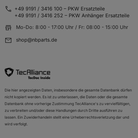
FIAT FIORINO Kasten/Großraumlimousine (225_)
1.3 D
+49 9191 / 3416 100 – PKW Ersatzteile
+49 9191 / 3416 252 – PKW Anhänger Ersatzteile
Mo-Do: 8:00 - 17:00 Uhr / Fr: 08:00 - 15:00 Uhr
FIAT FIORINO Kasten/Großraumlimousine (225_)
1.3 D
shop@nbparts.de
FIAT GRANDE PUNTO (199_)
1.3 D
Die hier angezeigten Daten, insbesondere die gesamte Datenbank dürfen
FIAT GRANDE PUNTO (199_)
1.3 D
nicht kopiert werden. Es ist zu unterlassen, die Daten oder die gesamte
Datenbank ohne vorherige Zustimmung TecAlliance's zu vervielfältigen,
zu verbreiten und/oder diese Handlungen durch Dritte ausführen zu
lassen. Ein Zuwiderhandeln stellt eine Urheberrechtsverletzung dar und
FIAT IDEA (350_)
1.9 J
wird verfolgt.