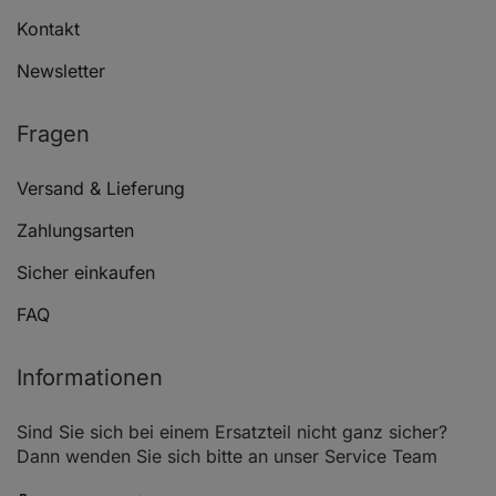
Kontakt
Newsletter
MERCEDES-BENZ A-KLASSE (W169)
A 
Fragen
Versand & Lieferung
MERCEDES-BENZ B-KLASSE Sports Tourer (W245)
B 
Zahlungsarten
Sicher einkaufen
MERCEDES-BENZ B-KLASSE Sports Tourer (W245)
B 
FAQ
Informationen
MERCEDES-BENZ B-KLASSE Sports Tourer (W245)
B 
Sind Sie sich bei einem Ersatzteil nicht ganz sicher?
Dann wenden Sie sich bitte an unser Service Team
MERCEDES-BENZ B-KLASSE Sports Tourer (W245)
B 