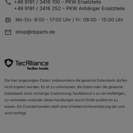
+49 9191 / 3416 100 – PKW Ersatzteile
+49 9191 / 3416 252 – PKW Anhänger Ersatzteile
MERCEDES-BENZ B-KLASSE Sports Tourer (W245)
B 
Mo-Do: 8:00 - 17:00 Uhr / Fr: 08:00 - 15:00 Uhr
shop@nbparts.de
MERCEDES-BENZ B-KLASSE Sports Tourer (W245)
B 
MERCEDES-BENZ B-KLASSE Sports Tourer (W245)
B 
Die hier angezeigten Daten, insbesondere die gesamte Datenbank dürfen
nicht kopiert werden. Es ist zu unterlassen, die Daten oder die gesamte
MERCEDES-BENZ B-KLASSE Sports Tourer (W245)
B 
Datenbank ohne vorherige Zustimmung TecAlliance's zu vervielfältigen,
zu verbreiten und/oder diese Handlungen durch Dritte ausführen zu
lassen. Ein Zuwiderhandeln stellt eine Urheberrechtsverletzung dar und
wird verfolgt.
MERCEDES-BENZ B-KLASSE Sports Tourer (W245)
B 