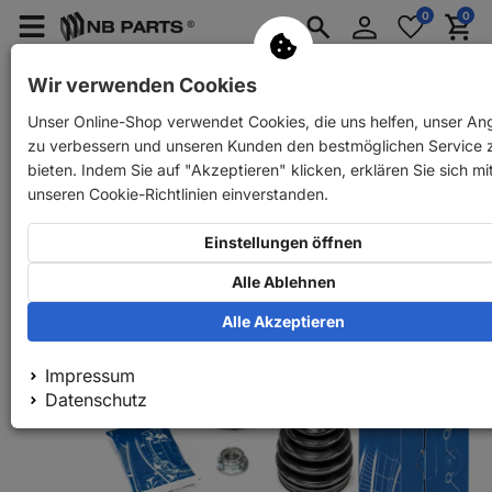
Anmelden
0
0
Merkzettel
Menü
Waren
aufklappen
aufkla
PKW Ersatzteile
PKW Anhänger Ersatzteile
Wir verwenden Cookies
Unser Online-Shop verwendet Cookies, die uns helfen, unser An
Zurück
PKW Ersatzteile
SKF Faltenbalg Satz vorne
zu verbessern und unseren Kunden den bestmöglichen Service 
bieten. Indem Sie auf "Akzeptieren" klicken, erklären Sie sich mi
unseren Cookie-Richtlinien einverstanden.
Einstellungen öffnen
Alle Ablehnen
Alle Akzeptieren
Impressum
Datenschutz