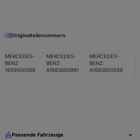
MERCEDES-BENZ A-KLASSE (W169)
A 
Originalteilenummern
MERCEDES-BENZ A-KLASSE (W169)
A 
MERCEDES-
MERCEDES-
MERCEDES-
BENZ:
BENZ:
BENZ:
1693600568
A1683660991
A1693600569
MERCEDES-BENZ A-KLASSE (W169)
A 
MERCEDES-BENZ A-KLASSE (W169)
A 
Passende Fahrzeuge