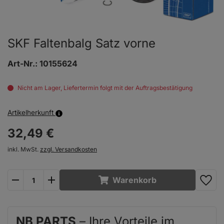
SKF Faltenbalg Satz vorne
Art-Nr.:
10155624
Nicht am Lager, Liefertermin folgt mit der Auftragsbestätigung
Artikelherkunft
32,
49
€
inkl. MwSt.
zzgl. Versandkosten
plus
minus
Warenkorb
NB PARTS
– Ihre Vorteile im