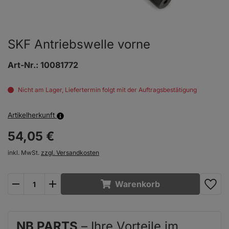
SKF Antriebswelle vorne
Art-Nr.:
10081772
Nicht am Lager, Liefertermin folgt mit der Auftragsbestätigung
Artikelherkunft
54,
05
€
inkl. MwSt.
zzgl. Versandkosten
plus
minus
Warenkorb
NB PARTS
– Ihre Vorteile im