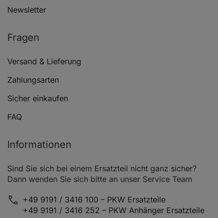
Newsletter
Fragen
Versand & Lieferung
Zahlungsarten
VW MULTIVAN T5 (7HM, 7HN, 7HF, 7EF, 7EM, 7EN)
Sicher einkaufen
FAQ
Informationen
Sind Sie sich bei einem Ersatzteil nicht ganz sicher?
Dann wenden Sie sich bitte an unser Service Team
VW MULTIVAN T5 (7HM, 7HN, 7HF, 7EF, 7EM, 7EN)
+49 9191 / 3416 100 – PKW Ersatzteile
+49 9191 / 3416 252 – PKW Anhänger Ersatzteile