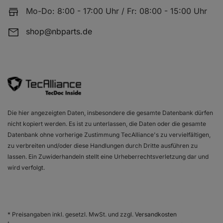
Mo-Do: 8:00 - 17:00 Uhr / Fr: 08:00 - 15:00 Uhr
shop@nbparts.de
VW MULTIVAN T5 (7HM, 7HN, 7HF, 7EF, 7EM, 7EN)
Die hier angezeigten Daten, insbesondere die gesamte Datenbank dürfen
nicht kopiert werden. Es ist zu unterlassen, die Daten oder die gesamte
VW MULTIVAN T5 (7HM, 7HN, 7HF, 7EF, 7EM, 7EN)
Datenbank ohne vorherige Zustimmung TecAlliance's zu vervielfältigen,
zu verbreiten und/oder diese Handlungen durch Dritte ausführen zu
lassen. Ein Zuwiderhandeln stellt eine Urheberrechtsverletzung dar und
wird verfolgt.
VW MULTIVAN T5 (7HM, 7HN, 7HF, 7EF, 7EM, 7EN)
* Preisangaben inkl. gesetzl. MwSt. und zzgl.
Versandkosten