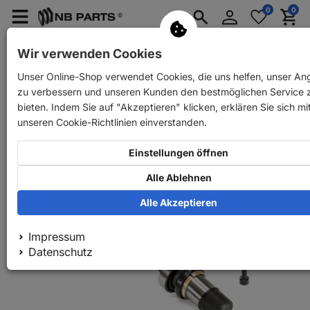
Anmelden
0
0
Merkzettel
Menü
Waren
aufklappen
aufkla
PKW Ersatzteile
PKW Anhänger Ersatzteile
Wir verwenden Cookies
Unser Online-Shop verwendet Cookies, die uns helfen, unser An
Zurück
PKW Ersatzteile
SKF Antriebswelle vorne
zu verbessern und unseren Kunden den bestmöglichen Service 
bieten. Indem Sie auf "Akzeptieren" klicken, erklären Sie sich mi
unseren Cookie-Richtlinien einverstanden.
Einstellungen öffnen
Alle Ablehnen
Alle Akzeptieren
Impressum
Datenschutz