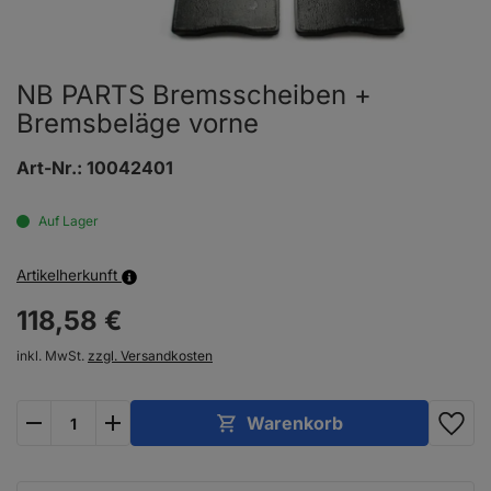
NB PARTS Bremsscheiben +
Bremsbeläge vorne
Art-Nr.:
10042401
Auf Lager
Artikelherkunft
118,
58
€
inkl. MwSt.
zzgl. Versandkosten
plus
minus
Warenkorb