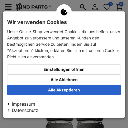
Anmelden
0
0
Merkzettel
Menü
Waren
aufklappen
aufkla
PKW Ersatzteile
PKW Anhänger Ersatzteile
Wir verwenden Cookies
Unser Online-Shop verwendet Cookies, die uns helfen, unser
Zurück
PKW Ersatzteile
NB PARTS Bremsscheiben + Bremsbel
Angebot zu verbessern und unseren Kunden den
bestmöglichen Service zu bieten. Indem Sie auf
"Akzeptieren" klicken, erklären Sie sich mit unseren Cookie-
Richtlinien einverstanden.
Einstellungen öffnen
Alle Ablehnen
Alle Akzeptieren
Impressum
Datenschutz