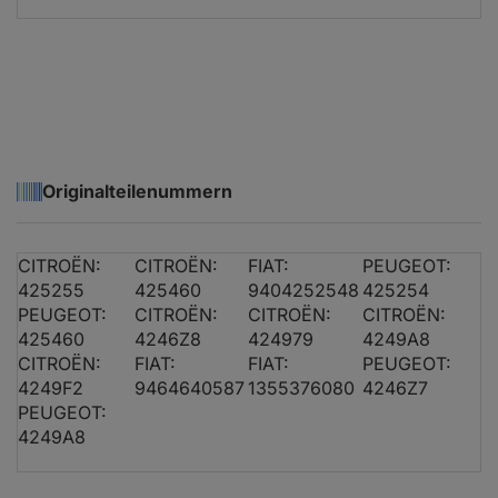
Originalteilenummern
CITROËN:
CITROËN:
FIAT:
PEUGEOT:
425255
425460
9404252548
425254
PEUGEOT:
CITROËN:
CITROËN:
CITROËN:
425460
4246Z8
424979
4249A8
CITROËN:
FIAT:
FIAT:
PEUGEOT:
4249F2
9464640587
1355376080
4246Z7
PEUGEOT:
4249A8