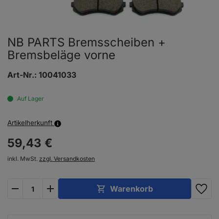
NB PARTS Bremsscheiben +
Bremsbeläge vorne
Art-Nr.:
10041033
Auf Lager
Artikelherkunft
59,
43
€
inkl. MwSt.
zzgl. Versandkosten
plus
minus
Warenkorb