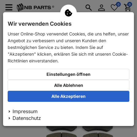
Anmelden
0
0
Merkzettel
Menü
Waren
aufklappen
aufkla
PKW Ersatzteile
PKW Anhänger Ersatzteile
Wir verwenden Cookies
Unser Online-Shop verwendet Cookies, die uns helfen, unser
Zurück
PKW Ersatzteile
NB PARTS Bremsscheiben + Bremsbel
Angebot zu verbessern und unseren Kunden den
bestmöglichen Service zu bieten. Indem Sie auf
"Akzeptieren" klicken, erklären Sie sich mit unseren Cookie-
Richtlinien einverstanden.
Einstellungen öffnen
Alle Ablehnen
Alle Akzeptieren
Impressum
Datenschutz