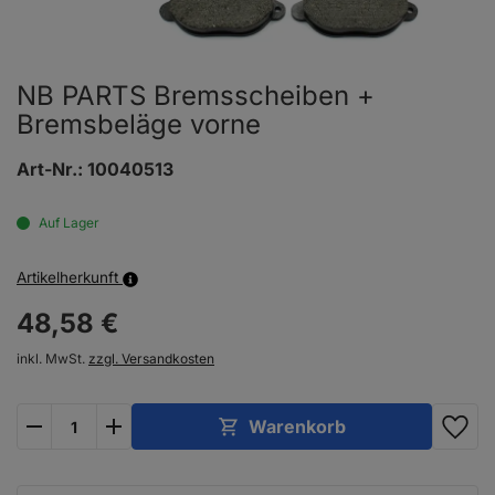
NB PARTS Bremsscheiben +
Bremsbeläge vorne
Art-Nr.:
10040513
Auf Lager
Artikelherkunft
48,
58
€
inkl. MwSt.
zzgl. Versandkosten
plus
minus
Warenkorb