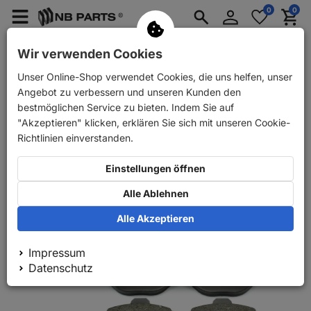
Anmelden
0
0
Merkzettel
Menü
Waren
aufklappen
aufkla
PKW Ersatzteile
PKW Anhänger Ersatzteile
Wir verwenden Cookies
Unser Online-Shop verwendet Cookies, die uns helfen, unser
Zurück
PKW Ersatzteile
NB PARTS Bremsscheiben + Bremsbel
Angebot zu verbessern und unseren Kunden den
bestmöglichen Service zu bieten. Indem Sie auf
"Akzeptieren" klicken, erklären Sie sich mit unseren Cookie-
Richtlinien einverstanden.
Einstellungen öffnen
Alle Ablehnen
Alle Akzeptieren
Impressum
Datenschutz