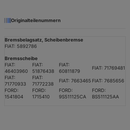
Originalteilenummern
Bremsbelagsatz, Scheibenbremse
FIAT: 5892786
Bremsscheibe
FIAT:
FIAT:
FIAT:
FIAT: 71769481
46403960
51876438
60811879
FIAT:
FIAT:
FIAT: 7663465
FIAT: 7685656
71770933
71772238
FORD:
FORD:
FORD:
FORD:
1541804
1715410
9S511125CA
BS511125AA