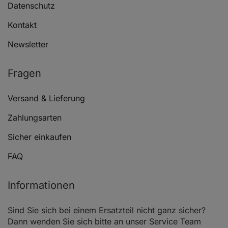
Datenschutz
OPEL KADETT E CC (T85)
2.0 GSI Cat (C0
Kontakt
Newsletter
OPEL KADETT E CC (T85)
2.0 GSI 16V Cat
OPEL KADETT E CC (T85)
2.0 GSI 16V (C0
Fragen
OPEL KADETT E Kasten/Kombi (T85)
1.8 i (C70, D70)
Versand & Lieferung
Zahlungsarten
Sicher einkaufen
FAQ
OPEL VECTRA A (J89)
1.8 S (F19, M19)
Informationen
Sind Sie sich bei einem Ersatzteil nicht ganz sicher?
Dann wenden Sie sich bitte an unser Service Team