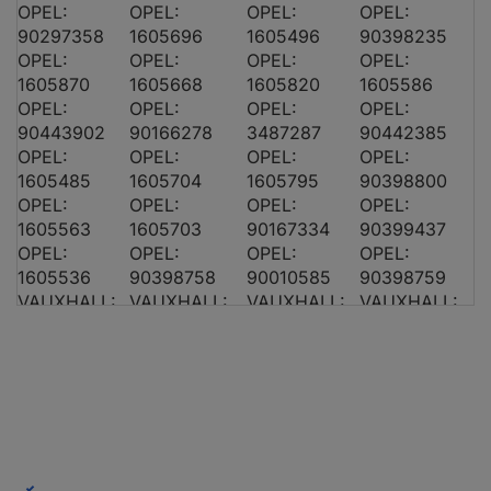
OPEL:
OPEL:
OPEL:
OPEL:
90297358
1605696
1605496
90398235
OPEL:
OPEL:
OPEL:
OPEL:
1605870
1605668
1605820
1605586
OPEL:
OPEL:
OPEL:
OPEL:
90443902
90166278
3487287
90442385
OPEL:
OPEL:
OPEL:
OPEL:
OPEL KADETT E Caravan (T85)
2.0 i (C15, C35,
1605485
1605704
1605795
90398800
OPEL:
OPEL KADETT E Caravan (T85)
OPEL:
OPEL:
1.8 i (C15, C35,
OPEL:
1605563
1605703
90167334
90399437
OPEL:
OPEL:
OPEL:
OPEL:
1605536
90398758
90010585
90398759
VAUXHALL:
VAUXHALL:
VAUXHALL:
VAUXHALL:
90167334
1605496
90443902
1605536
VAUXHALL:
VAUXHALL:
VAUXHALL:
VAUXHALL:
1605544
3487299
90010584
90442385
OPEL KADETT E Caravan (T85)
2.0 i Cat (C15, 
VAUXHALL:
VAUXHALL:
VAUXHALL:
VAUXHALL:
90166278
3487287
1605820
90398758
OPEL KADETT E Caravan (T85)
1.8 i (C15, C35,
VAUXHALL:
VAUXHALL:
VAUXHALL:
VAUXHALL:
90398759
1605703
1605563
1605787