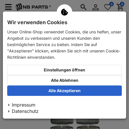
Anmelden
0
0
Merkzettel
Menü
Waren
aufklappen
aufkla
PKW Ersatzteile
PKW Anhänger Ersatzteile
Wir verwenden Cookies
Unser Online-Shop verwendet Cookies, die uns helfen, unser
Zurück
PKW Ersatzteile
NB PARTS Bremsscheiben + Bremsbel
Angebot zu verbessern und unseren Kunden den
bestmöglichen Service zu bieten. Indem Sie auf
"Akzeptieren" klicken, erklären Sie sich mit unseren Cookie-
Richtlinien einverstanden.
Einstellungen öffnen
Alle Ablehnen
Alle Akzeptieren
Impressum
Datenschutz