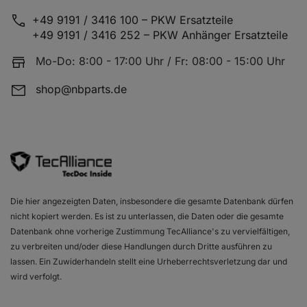
+49 9191 / 3416 100 – PKW Ersatzteile
OPEL VECTRA A (J89)
1.7 TD (F19, M19
+49 9191 / 3416 252 – PKW Anhänger Ersatzteile
Mo-Do: 8:00 - 17:00 Uhr / Fr: 08:00 - 15:00 Uhr
shop@nbparts.de
OPEL VECTRA A (J89)
1.7 D (F19, M19)
Die hier angezeigten Daten, insbesondere die gesamte Datenbank dürfen
OPEL VECTRA A (J89)
1.8 i Cat (F19, M
nicht kopiert werden. Es ist zu unterlassen, die Daten oder die gesamte
Datenbank ohne vorherige Zustimmung TecAlliance's zu vervielfältigen,
zu verbreiten und/oder diese Handlungen durch Dritte ausführen zu
lassen. Ein Zuwiderhandeln stellt eine Urheberrechtsverletzung dar und
wird verfolgt.