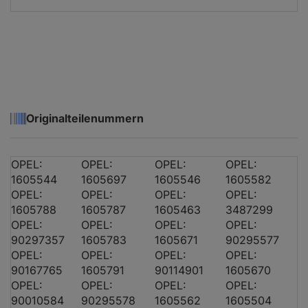
OPEL KADETT E (T85)
1.8 i (C19, D19)
Originalteilenummern
OPEL KADETT E Cabriolet (T85)
2.0 i
OPEL:
OPEL:
OPEL:
OPEL:
OPEL KADETT E Cabriolet (T85)
2.0 i Cat
1605544
1605697
1605546
1605582
OPEL:
OPEL:
OPEL:
OPEL:
1605788
1605787
1605463
3487299
OPEL KADETT E Cabriolet (T85)
2.0 GSi
OPEL:
OPEL:
OPEL:
OPEL:
90297357
1605783
1605671
90295577
OPEL KADETT E Cabriolet (T85)
2.0
OPEL:
OPEL:
OPEL:
OPEL:
90167765
1605791
90114901
1605670
OPEL:
OPEL:
OPEL:
OPEL:
OPEL KADETT E Caravan (T85)
1.8 E (C15, C35
90010584
90295578
1605562
1605504