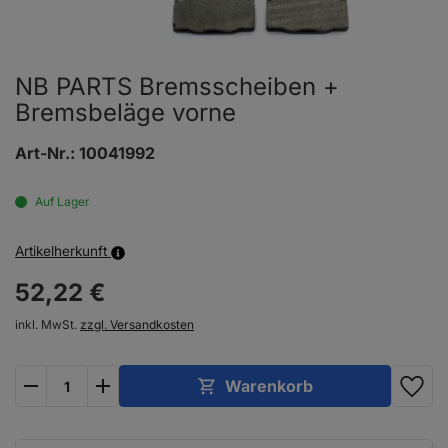
NB PARTS Bremsscheiben +
Bremsbeläge vorne
Art-Nr.:
10041992
Auf Lager
Artikelherkunft
52,
22
€
inkl. MwSt.
zzgl. Versandkosten
plus
minus
Warenkorb