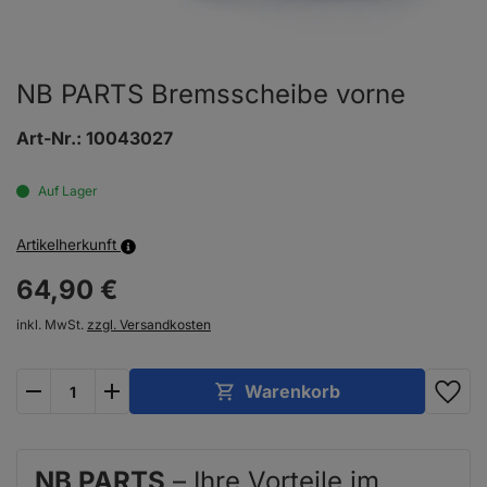
NB PARTS Bremsscheibe vorne
Art-Nr.:
10043027
Auf Lager
Artikelherkunft
64,
90
€
inkl. MwSt.
zzgl. Versandkosten
plus
minus
Warenkorb
NB PARTS
– Ihre Vorteile im