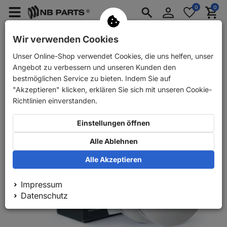
Anmelden
0
0
Merkzettel
Menü
Waren
aufklappen
aufkla
PKW Ersatzteile
PKW Anhänger Ersatzteile
Wir verwenden Cookies
Unser Online-Shop verwendet Cookies, die uns helfen, unser
Zurück
PKW Ersatzteile
NB PARTS Bremsscheibe vorne
Angebot zu verbessern und unseren Kunden den
bestmöglichen Service zu bieten. Indem Sie auf
"Akzeptieren" klicken, erklären Sie sich mit unseren Cookie-
Richtlinien einverstanden.
Einstellungen öffnen
Alle Ablehnen
Alle Akzeptieren
Impressum
Datenschutz