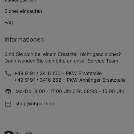
Sicher einkaufen
BMW 5 (E60)
525 i
07.05 - 03.10
FAQ
Informationen
BMW 5 (E60)
525 i
01.07 - 03.10
Sind Sie sich bei einem Ersatzteil nicht ganz sicher?
Dann wenden Sie sich bitte an unser Service Team
+49 9191 / 3416 100 – PKW Ersatzteile
+49 9191 / 3416 252 – PKW Anhänger Ersatzteile
BMW 5 Touring (E61)
525 i
06.04 - 12.10
Mo-Do: 8:00 - 17:00 Uhr / Fr: 08:00 - 15:00 Uhr
shop@nbparts.de
BMW 5 Touring (E61)
525 d
03.04 - 03.07