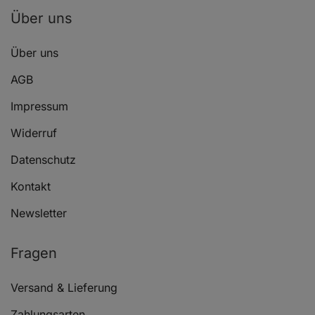
Über uns
Über uns
BMW 5 (E60)
523 i
01.07 - 03.10
AGB
Impressum
Widerruf
Datenschutz
BMW 5 (E60)
523 i
01.07 - 03.10
Kontakt
Newsletter
Fragen
BMW 5 (E60)
525 i
07.05 - 03.10
Versand & Lieferung
Zahlungsarten