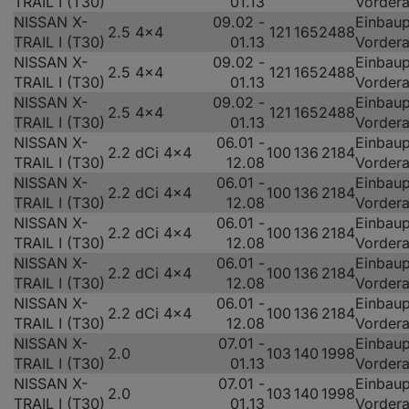
TRAIL I (T30)
01.13
Vorder
NISSAN X-
09.02 -
Einbaup
2.5 4x4
121
165
2488
TRAIL I (T30)
01.13
Vorder
NISSAN X-
09.02 -
Einbaup
2.5 4x4
121
165
2488
TRAIL I (T30)
01.13
Vorder
NISSAN X-
09.02 -
Einbaup
2.5 4x4
121
165
2488
TRAIL I (T30)
01.13
Vorder
NISSAN X-
06.01 -
Einbaup
2.2 dCi 4x4
100
136
2184
TRAIL I (T30)
12.08
Vorder
NISSAN X-
06.01 -
Einbaup
2.2 dCi 4x4
100
136
2184
TRAIL I (T30)
12.08
Vorder
NISSAN X-
06.01 -
Einbaup
2.2 dCi 4x4
100
136
2184
TRAIL I (T30)
12.08
Vorder
NISSAN X-
06.01 -
Einbaup
2.2 dCi 4x4
100
136
2184
TRAIL I (T30)
12.08
Vorder
NISSAN X-
06.01 -
Einbaup
2.2 dCi 4x4
100
136
2184
TRAIL I (T30)
12.08
Vorder
NISSAN X-
07.01 -
Einbaup
2.0
103
140
1998
TRAIL I (T30)
01.13
Vorder
NISSAN X-
07.01 -
Einbaup
2.0
103
140
1998
TRAIL I (T30)
01.13
Vorder