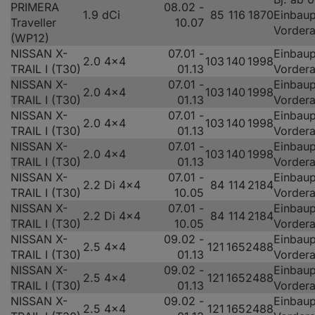
PRIMERA
08.02 -
1.9 dCi
85
116
1870
Einbaup
Traveller
10.07
Vorder
(WP12)
NISSAN X-
07.01 -
Einbaup
2.0 4x4
103
140
1998
TRAIL I (T30)
01.13
Vorder
NISSAN X-
07.01 -
Einbaup
2.0 4x4
103
140
1998
TRAIL I (T30)
01.13
Vorder
NISSAN X-
07.01 -
Einbaup
2.0 4x4
103
140
1998
TRAIL I (T30)
01.13
Vorder
NISSAN X-
07.01 -
Einbaup
2.0 4x4
103
140
1998
TRAIL I (T30)
01.13
Vorder
NISSAN X-
07.01 -
Einbaup
2.2 Di 4x4
84
114
2184
TRAIL I (T30)
10.05
Vorder
NISSAN X-
07.01 -
Einbaup
2.2 Di 4x4
84
114
2184
TRAIL I (T30)
10.05
Vorder
NISSAN X-
09.02 -
Einbaup
2.5 4x4
121
165
2488
TRAIL I (T30)
01.13
Vorder
NISSAN X-
09.02 -
Einbaup
2.5 4x4
121
165
2488
TRAIL I (T30)
01.13
Vorder
NISSAN X-
09.02 -
Einbaup
2.5 4x4
121
165
2488