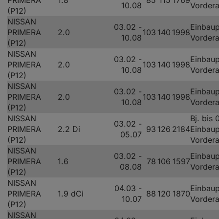
PRIMERA
1.8
85
115
1769
10.08
Vorder
(P12)
NISSAN
03.02 -
Einbaup
PRIMERA
2.0
103
140
1998
10.08
Vorder
(P12)
NISSAN
03.02 -
Einbaup
PRIMERA
2.0
103
140
1998
10.08
Vorder
(P12)
NISSAN
03.02 -
Einbaup
PRIMERA
2.0
103
140
1998
10.08
Vorder
(P12)
NISSAN
Bj. bis 
03.02 -
PRIMERA
2.2 Di
93
126
2184
Einbaup
05.07
(P12)
Vorder
NISSAN
03.02 -
Einbaup
PRIMERA
1.6
78
106
1597
08.08
Vorder
(P12)
NISSAN
04.03 -
Einbaup
PRIMERA
1.9 dCi
88
120
1870
10.07
Vorder
(P12)
NISSAN