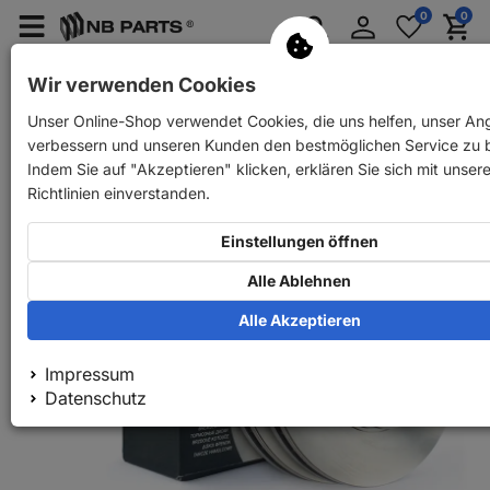
Anmelden
0
0
Merkzettel
Menü
Waren
aufklappen
aufkla
PKW Ersatzteile
PKW Anhänger Ersatzteile
Wir verwenden Cookies
Unser Online-Shop verwendet Cookies, die uns helfen, unser An
Zurück
PKW Ersatzteile
NB PARTS Bremsscheibe vorne
verbessern und unseren Kunden den bestmöglichen Service zu b
Indem Sie auf "Akzeptieren" klicken, erklären Sie sich mit unser
Richtlinien einverstanden.
Einstellungen öffnen
Alle Ablehnen
Alle Akzeptieren
Impressum
Datenschutz