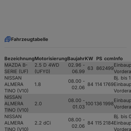
Fahrzeugtabelle
Bezeichnung
Motorisierung
Baujahr
KW
PS
ccm
Info
MAZDA B-
2.5 D 4WD
02.96 -
Einbaup
63
86
2499
SERIE (UF)
(UFY0)
06.99
Vorder
NISSAN
Bj. bis 
08.00 -
ALMERA
1.8
84
114
1769
Einbaup
02.06
TINO (V10)
Vorder
NISSAN
08.00 -
Einbaup
ALMERA
2.0
100
136
1998
01.03
Vorder
TINO (V10)
NISSAN
Bj. bis
08.00 -
ALMERA
2.2 dCi
84
115
2184
Einbaup
02.06
TINO (V10)
Vorder