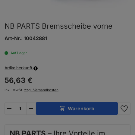
NB PARTS Bremsscheibe vorne
Art-Nr.:
10042881
Auf Lager
Artikelherkunft
56,
63
€
inkl. MwSt.
zzgl. Versandkosten
plus
minus
Warenkorb
NB PARTS
– Ihre Vorteile im