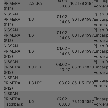
04.03 -
Einbaup
PRIMERA
2.2 dCi
102
139
2184
04.06
Vorder
(P12)
NISSAN
Bj. ab 
01.02 -
PRIMERA
1.6
80
109
1597
Einbaup
04.06
(P12)
Vorder
NISSAN
Bj. ab 
01.02 -
PRIMERA
1.6
80
109
1597
Einbaup
04.06
(P12)
Vorder
NISSAN
Bj. ab 
01.02 -
PRIMERA
1.6
80
109
1597
Einbaup
04.06
(P12)
Vorder
NISSAN
Bj. ab 
08.02 -
PRIMERA
1.9 dCi
85
116
1870
Einbaup
10.07
(P12)
Vorder
NISSAN
Einbaup
PRIMERA
1.8 LPG
03.02
85
115
1769
Vorder
(P12)
NISSAN
PRIMERA
07.02 -
Einbaup
1.6
78
106
1597
Hatchback
08.08
Vorder