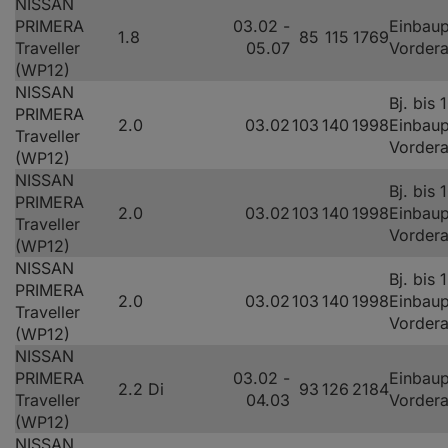
NISSAN
PRIMERA
03.02 -
Einbaup
1.8
85
115
1769
Traveller
05.07
Vorder
(WP12)
NISSAN
Bj. bis 
PRIMERA
2.0
03.02
103
140
1998
Einbaup
Traveller
Vorder
(WP12)
NISSAN
Bj. bis 
PRIMERA
2.0
03.02
103
140
1998
Einbaup
Traveller
Vorder
(WP12)
NISSAN
Bj. bis 
PRIMERA
2.0
03.02
103
140
1998
Einbaup
Traveller
Vorder
(WP12)
NISSAN
PRIMERA
03.02 -
Einbaup
2.2 Di
93
126
2184
Traveller
04.03
Vorder
(WP12)
NISSAN