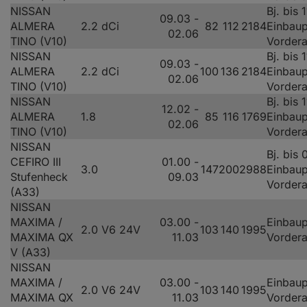
NISSAN
Bj. bis 
09.03 -
ALMERA
2.2 dCi
82
112
2184
Einbaup
02.06
TINO (V10)
Vorder
NISSAN
Bj. bis 
09.03 -
ALMERA
2.2 dCi
100
136
2184
Einbaup
02.06
TINO (V10)
Vorder
NISSAN
Bj. bis 
12.02 -
ALMERA
1.8
85
116
1769
Einbaup
02.06
TINO (V10)
Vorder
NISSAN
Bj. bis
CEFIRO III
01.00 -
3.0
147
200
2988
Einbaup
Stufenheck
09.03
Vorder
(A33)
NISSAN
MAXIMA /
03.00 -
Einbaup
2.0 V6 24V
103
140
1995
MAXIMA QX
11.03
Vorder
V (A33)
NISSAN
MAXIMA /
03.00 -
Einbaup
2.0 V6 24V
103
140
1995
MAXIMA QX
11.03
Vorder