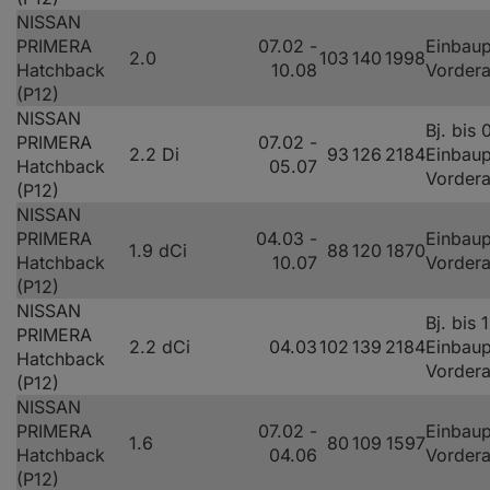
NISSAN
PRIMERA
07.02 -
Einbaup
2.0
103
140
1998
Hatchback
10.08
Vorder
(P12)
NISSAN
Bj. bis 
PRIMERA
07.02 -
2.2 Di
93
126
2184
Einbaup
Hatchback
05.07
Vorder
(P12)
NISSAN
PRIMERA
04.03 -
Einbaup
1.9 dCi
88
120
1870
Hatchback
10.07
Vorder
(P12)
NISSAN
Bj. bis 
PRIMERA
2.2 dCi
04.03
102
139
2184
Einbaup
Hatchback
Vorder
(P12)
NISSAN
PRIMERA
07.02 -
Einbaup
1.6
80
109
1597
Hatchback
04.06
Vorder
(P12)