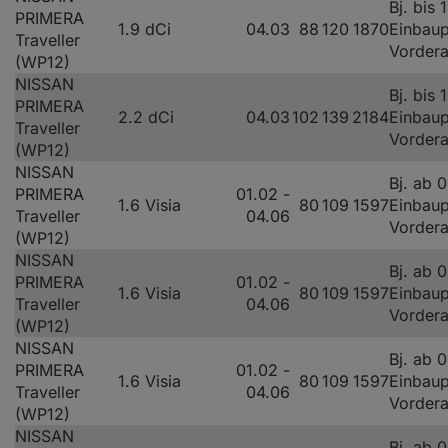
Bj. bis 
PRIMERA
1.9 dCi
04.03
88
120
1870
Einbaup
Traveller
Vorder
(WP12)
NISSAN
Bj. bis 
PRIMERA
2.2 dCi
04.03
102
139
2184
Einbaup
Traveller
Vorder
(WP12)
NISSAN
Bj. ab 
PRIMERA
01.02 -
1.6 Visia
80
109
1597
Einbaup
Traveller
04.06
Vorder
(WP12)
NISSAN
Bj. ab 
PRIMERA
01.02 -
1.6 Visia
80
109
1597
Einbaup
Traveller
04.06
Vorder
(WP12)
NISSAN
Bj. ab 
PRIMERA
01.02 -
1.6 Visia
80
109
1597
Einbaup
Traveller
04.06
Vorder
(WP12)
NISSAN
Bj. ab 