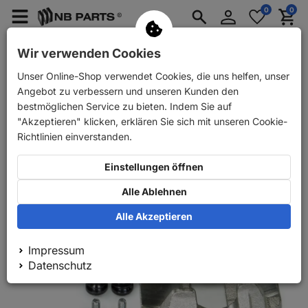
Anmelden
0
0
Merkzettel
Menü
Waren
aufklappen
aufkla
PKW Ersatzteile
PKW Anhänger Ersatzteile
Wir verwenden Cookies
Unser Online-Shop verwendet Cookies, die uns helfen, unser
Zurück
PKW Ersatzteile
NB PARTS Bremssattel vorne links
Angebot zu verbessern und unseren Kunden den
bestmöglichen Service zu bieten. Indem Sie auf
"Akzeptieren" klicken, erklären Sie sich mit unseren Cookie-
Richtlinien einverstanden.
Einstellungen öffnen
Alle Ablehnen
Alle Akzeptieren
Impressum
Datenschutz