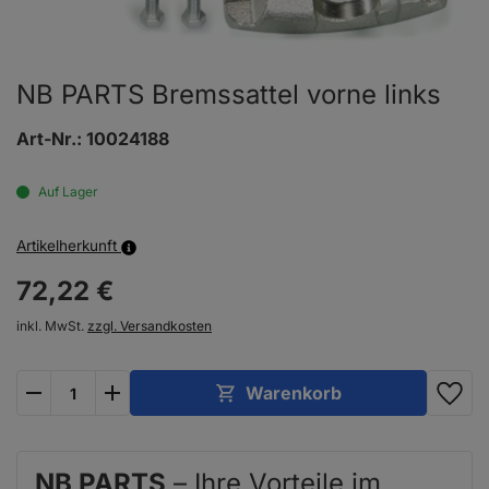
NB PARTS Bremssattel vorne links
Art-Nr.:
10024188
Auf Lager
Artikelherkunft
72,
22
€
inkl. MwSt.
zzgl. Versandkosten
plus
minus
Warenkorb
NB PARTS
– Ihre Vorteile im