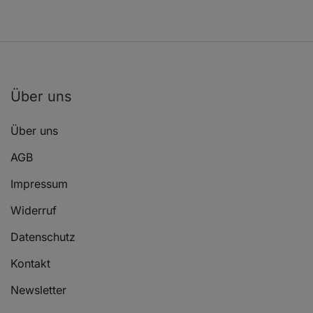
MERCEDES-BENZ C-KLASSE T-Model (S202)
C 180 T
Über uns
Über uns
AGB
Impressum
Widerruf
Datenschutz
Kontakt
Newsletter