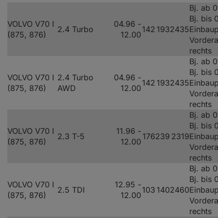
Bj. ab 
Bj. bis
VOLVO V70 I
04.96 -
2.4 Turbo
142
193
2435
Einbaup
(875, 876)
12.00
Vorder
rechts
Bj. ab 
Bj. bis
VOLVO V70 I
2.4 Turbo
04.96 -
142
193
2435
Einbaup
(875, 876)
AWD
12.00
Vorder
rechts
Bj. ab 
Bj. bis
VOLVO V70 I
11.96 -
2.3 T-5
176
239
2319
Einbaup
(875, 876)
12.00
Vorder
rechts
Bj. ab 
Bj. bis
VOLVO V70 I
12.95 -
2.5 TDI
103
140
2460
Einbaup
(875, 876)
12.00
Vorder
rechts