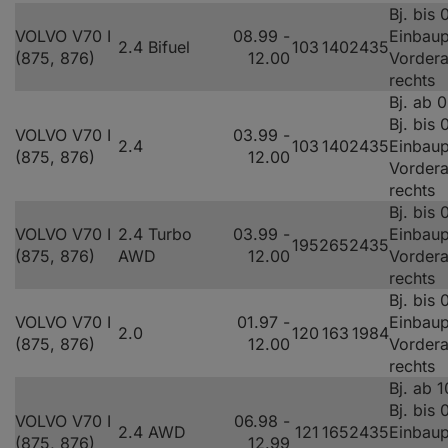
Bj. bis
VOLVO V70 I
08.99 -
Einbaup
2.4 Bifuel
103
140
2435
(875, 876)
12.00
Vorder
rechts
Bj. ab 
Bj. bis
VOLVO V70 I
03.99 -
2.4
103
140
2435
Einbaup
(875, 876)
12.00
Vorder
rechts
Bj. bis
VOLVO V70 I
2.4 Turbo
03.99 -
Einbaup
195
265
2435
(875, 876)
AWD
12.00
Vorder
rechts
Bj. bis
VOLVO V70 I
01.97 -
Einbaup
2.0
120
163
1984
(875, 876)
12.00
Vorder
rechts
Bj. ab 
Bj. bis
VOLVO V70 I
06.98 -
2.4 AWD
121
165
2435
Einbaup
(875, 876)
12.99