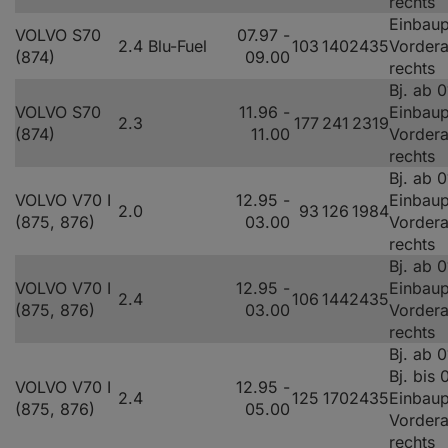
rechts
Einbaup
VOLVO S70
07.97 -
2.4 Blu-Fuel
103
140
2435
Vorder
(874)
09.00
rechts
Bj. ab 
VOLVO S70
11.96 -
Einbaup
2.3
177
241
2319
(874)
11.00
Vorder
rechts
Bj. ab 
VOLVO V70 I
12.95 -
Einbaup
2.0
93
126
1984
(875, 876)
03.00
Vorder
rechts
Bj. ab 
VOLVO V70 I
12.95 -
Einbaup
2.4
106
144
2435
(875, 876)
03.00
Vorder
rechts
Bj. ab 
Bj. bis
VOLVO V70 I
12.95 -
2.4
125
170
2435
Einbaup
(875, 876)
05.00
Vorder
rechts