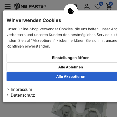
Anmelden
0
0
Merkzettel
Menü
Waren
aufklappen
aufkla
PKW Ersatzteile
PKW Anhänger Ersatzteile
Wir verwenden Cookies
Unser Online-Shop verwendet Cookies, die uns helfen, unser An
Zurück
PKW Ersatzteile
NB PARTS Bremssattel vorne
verbessern und unseren Kunden den bestmöglichen Service zu b
Indem Sie auf "Akzeptieren" klicken, erklären Sie sich mit unser
Richtlinien einverstanden.
Einstellungen öffnen
Alle Ablehnen
Alle Akzeptieren
Impressum
Datenschutz