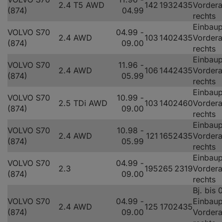
2.4 T5 AWD
142
193
2435
Vorder
(874)
04.99
rechts
Einbaup
VOLVO S70
04.99 -
2.4 AWD
103
140
2435
Vorder
(874)
09.00
rechts
Einbaup
VOLVO S70
11.96 -
2.4 AWD
106
144
2435
Vorder
(874)
05.99
rechts
Einbaup
VOLVO S70
10.99 -
2.5 TDi AWD
103
140
2460
Vorder
(874)
09.00
rechts
Einbaup
VOLVO S70
10.98 -
2.4 AWD
121
165
2435
Vorder
(874)
05.99
rechts
Einbaup
VOLVO S70
04.99 -
2.3
195
265
2319
Vorder
(874)
09.00
rechts
Bj. bis
VOLVO S70
04.99 -
Einbaup
2.4 AWD
125
170
2435
(874)
09.00
Vorder