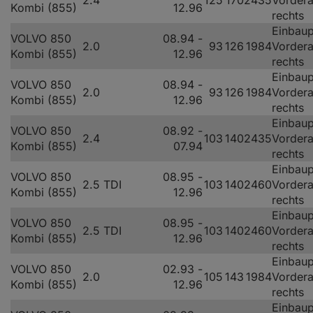
2.4
125
170
2435
Vorder
Kombi (855)
12.96
rechts
Einbaup
VOLVO 850
08.94 -
2.0
93
126
1984
Vorder
Kombi (855)
12.96
rechts
Einbaup
VOLVO 850
08.94 -
2.0
93
126
1984
Vorder
Kombi (855)
12.96
rechts
Einbaup
VOLVO 850
08.92 -
2.4
103
140
2435
Vorder
Kombi (855)
07.94
rechts
Einbaup
VOLVO 850
08.95 -
2.5 TDI
103
140
2460
Vorder
Kombi (855)
12.96
rechts
Einbaup
VOLVO 850
08.95 -
2.5 TDI
103
140
2460
Vorder
Kombi (855)
12.96
rechts
Einbaup
VOLVO 850
02.93 -
2.0
105
143
1984
Vorder
Kombi (855)
12.96
rechts
Einbaup