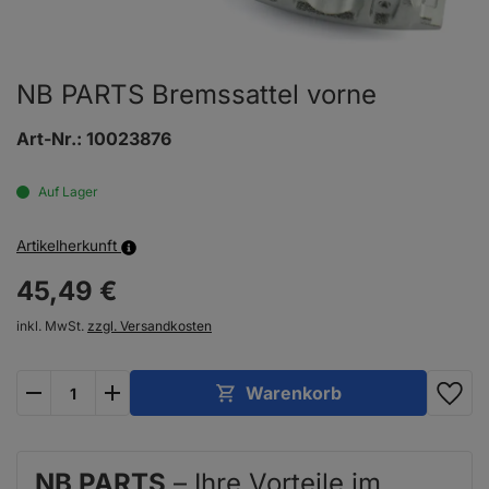
NB PARTS Bremssattel vorne
Art-Nr.:
10023876
Auf Lager
Artikelherkunft
45,
49
€
inkl. MwSt.
zzgl. Versandkosten
plus
minus
Warenkorb
NB PARTS
– Ihre Vorteile im