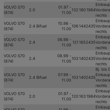
Einbaup
VOLVO S70
01.97 -
2.0
132
180
1984
Vorder
(874)
11.00
rechts
Einbaup
VOLVO S70
10.98 -
2.4 Bifuel
106
144
2435
Vorder
(874)
11.00
rechts
Einbaup
VOLVO S70
06.98 -
2.4
121
165
2435
Vorder
(874)
11.00
rechts
Einbaup
VOLVO S70
08.99 -
2.4
103
140
2435
Vorder
(874)
11.00
rechts
Bj. bis
VOLVO S70
07.99 -
Einbaup
2.4 Bifuel
103
140
2435
(874)
11.00
Vorder
rechts
Einbaup
VOLVO S70
01.97 -
2.0
120
163
1984
Vorder
(874)
11.00
rechts
Einbaup
VOLVO S70
11.96 -