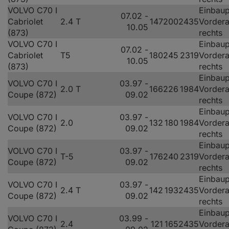
VOLVO C70 I
Einbaup
07.02 -
Cabriolet
2.4 T
147
200
2435
Vorder
10.05
(873)
rechts
VOLVO C70 I
Einbaup
07.02 -
Cabriolet
T5
180
245
2319
Vorder
10.05
(873)
rechts
Einbaup
VOLVO C70 I
03.97 -
2.0 T
166
226
1984
Vorder
Coupe (872)
09.02
rechts
Einbaup
VOLVO C70 I
03.97 -
2.0
132
180
1984
Vorder
Coupe (872)
09.02
rechts
Einbaup
VOLVO C70 I
03.97 -
T-5
176
240
2319
Vorder
Coupe (872)
09.02
rechts
Einbaup
VOLVO C70 I
03.97 -
2.4 T
142
193
2435
Vorder
Coupe (872)
09.02
rechts
Einbaup
VOLVO C70 I
03.99 -
2.4
121
165
2435
Vorder