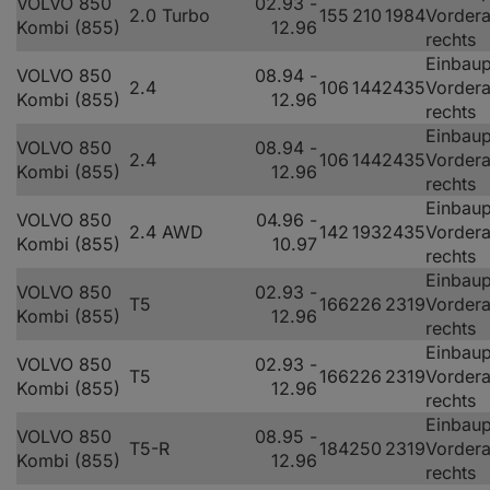
VOLVO 850
02.93 -
2.0 Turbo
155
210
1984
Vorder
Kombi (855)
12.96
rechts
Einbaup
VOLVO 850
08.94 -
2.4
106
144
2435
Vorder
Kombi (855)
12.96
rechts
Einbaup
VOLVO 850
08.94 -
2.4
106
144
2435
Vorder
Kombi (855)
12.96
rechts
Einbaup
VOLVO 850
04.96 -
2.4 AWD
142
193
2435
Vorder
Kombi (855)
10.97
rechts
Einbaup
VOLVO 850
02.93 -
T5
166
226
2319
Vorder
Kombi (855)
12.96
rechts
Einbaup
VOLVO 850
02.93 -
T5
166
226
2319
Vorder
Kombi (855)
12.96
rechts
Einbaup
VOLVO 850
08.95 -
T5-R
184
250
2319
Vorder
Kombi (855)
12.96
rechts