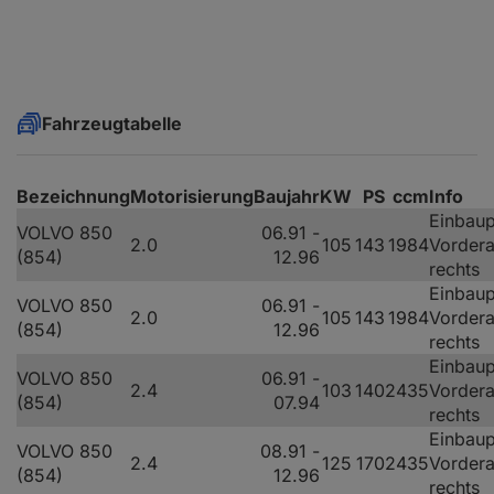
Fahrzeugtabelle
Bezeichnung
Motorisierung
Baujahr
KW
PS
ccm
Info
Einbaup
VOLVO 850
06.91 -
2.0
105
143
1984
Vorder
(854)
12.96
rechts
Einbaup
VOLVO 850
06.91 -
2.0
105
143
1984
Vorder
(854)
12.96
rechts
Einbaup
VOLVO 850
06.91 -
2.4
103
140
2435
Vorder
(854)
07.94
rechts
Einbaup
VOLVO 850
08.91 -
2.4
125
170
2435
Vorder
(854)
12.96
rechts