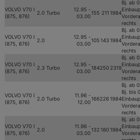
Bj. ab 
VOLVO V70 I
12.95 -
Einbaup
2.0 Turbo
155
211
1984
(875, 876)
03.00
Vorder
rechts
Bj. ab 
VOLVO V70 I
12.95 -
Einbaup
2.0
105
143
1984
(875, 876)
03.00
Vorder
rechts
Bj. ab 
VOLVO V70 I
12.95 -
Einbaup
2.3 Turbo
184
250
2319
(875, 876)
03.00
Vorder
rechts
Bj. ab 
Bj. bis
VOLVO V70 I
11.96 -
2.0 Turbo
166
226
1984
Einbaup
(875, 876)
12.00
Vorder
rechts
Bj. ab 
VOLVO V70 I
11.96 -
Einbaup
2.0
132
180
1984
(875, 876)
03.00
Vorder