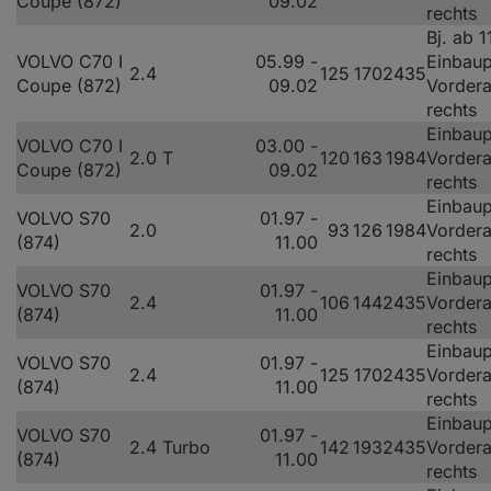
Coupe (872)
09.02
rechts
Bj. ab 1
VOLVO C70 I
05.99 -
Einbaup
2.4
125
170
2435
Coupe (872)
09.02
Vorder
rechts
Einbaup
VOLVO C70 I
03.00 -
2.0 T
120
163
1984
Vorder
Coupe (872)
09.02
rechts
Einbaup
VOLVO S70
01.97 -
2.0
93
126
1984
Vorder
(874)
11.00
rechts
Einbaup
VOLVO S70
01.97 -
2.4
106
144
2435
Vorder
(874)
11.00
rechts
Einbaup
VOLVO S70
01.97 -
2.4
125
170
2435
Vorder
(874)
11.00
rechts
Einbaup
VOLVO S70
01.97 -
2.4 Turbo
142
193
2435
Vorder
(874)
11.00
rechts