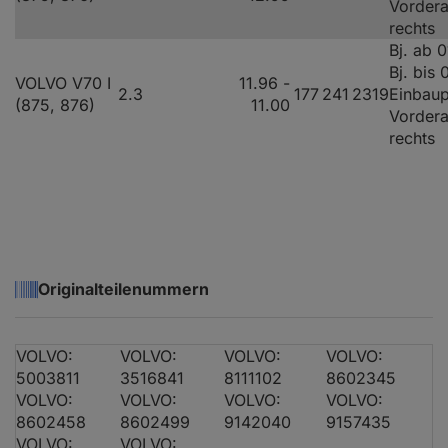
Vorder
rechts
Bj. ab 
Bj. bis
VOLVO V70 I
11.96 -
2.3
177
241
2319
Einbaup
(875, 876)
11.00
Vorder
rechts
Originalteilenummern
VOLVO:
VOLVO:
VOLVO:
VOLVO:
5003811
3516841
8111102
8602345
VOLVO:
VOLVO:
VOLVO:
VOLVO:
8602458
8602499
9142040
9157435
VOLVO:
VOLVO: