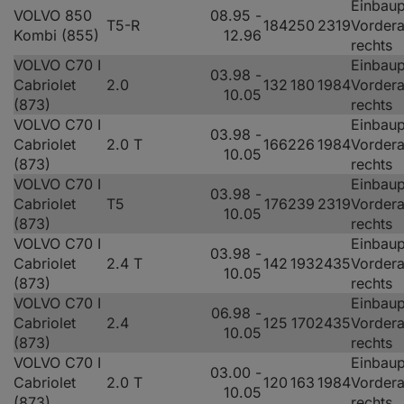
Einbaup
VOLVO 850
08.95 -
T5-R
184
250
2319
Vorder
Kombi (855)
12.96
rechts
VOLVO C70 I
Einbaup
03.98 -
Cabriolet
2.0
132
180
1984
Vorder
10.05
(873)
rechts
VOLVO C70 I
Einbaup
03.98 -
Cabriolet
2.0 T
166
226
1984
Vorder
10.05
(873)
rechts
VOLVO C70 I
Einbaup
03.98 -
Cabriolet
T5
176
239
2319
Vorder
10.05
(873)
rechts
VOLVO C70 I
Einbaup
03.98 -
Cabriolet
2.4 T
142
193
2435
Vorder
10.05
(873)
rechts
VOLVO C70 I
Einbaup
06.98 -
Cabriolet
2.4
125
170
2435
Vorder
10.05
(873)
rechts
VOLVO C70 I
Einbaup
03.00 -
Cabriolet
2.0 T
120
163
1984
Vorder
10.05
(873)
rechts