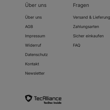
Über uns
Fragen
Über uns
Versand & Lieferun
TOYOTA LAND CRUISER PRADO
4.0 
AGB
Zahlungsarten
(_J15_)
GRJ1
Impressum
Sicher einkaufen
Widerruf
FAQ
Datenschutz
Kontakt
TOYOTA LAND CRUISER PRADO
3.0 
(_J15_)
Newsletter