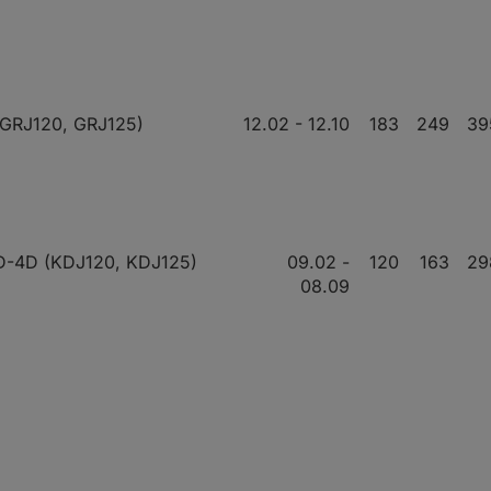
(GRJ120, GRJ125)
12.02 - 12.10
183
249
39
D-4D (KDJ120, KDJ125)
09.02 -
120
163
29
08.09
D-4D (KDJ120, KDJ125)
07.04 -
122
166
29
08.09