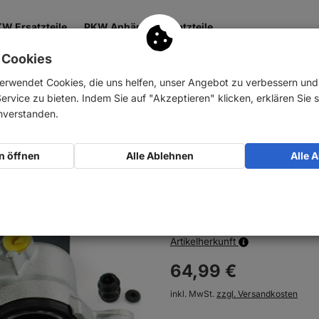
W Ersatzteile
PKW Anhänger Ersatzteile
 Cookies
 & Getriebe
Antrieb
Zubehör
Nutzfahrzeuge
erwendet Cookies, die uns helfen, unser Angebot zu verbessern un
rvice zu bieten. Indem Sie auf "Akzeptieren" klicken, erklären Sie s
hinten
inverstanden.
NB PARTS Bremssa
n öffnen
Alle Ablehnen
Alle 
Art-Nr.:
10023190
Auf Lager
Artikelherkunft
64,
99
€
inkl. MwSt.
zzgl. Versandkosten