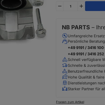
plus
minus
NB PARTS
– Ihr
Umfangreiche Ersatz
Persönliche Beratung
+49 9191 / 3416 100
+49 9191 / 3416 25
Schnell verfügbare 
Schnelle & zuverläss
Benutzerfreundliche
Hohe Qualität & faire
Dienstleistungen na
Starker Partner für a
Fragen zum Artikel