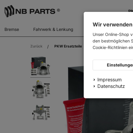
PK
Wir verwenden
Bremse
Fahrwerk & Lenkung
Gasfedern
Motor
Unser Online-Shop v
den bestmöglichen Se
Zurück
PKW Ersatzteile
NB PARTS Bremssattel 
Cookie-Richtlinien e
Einstellunge
Impressum
Datenschutz