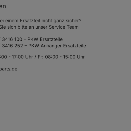
oder
nen
Baumuster Land Cruiser
Prado
ei einem Ersatzteil nicht ganz sicher?
e sich bitte an unser Service Team
56
Einbauort Hinterachse
5013-
Einbauort rechts
AGA
 3416 100 – PKW Ersatzteile
benötigte Stückzahl 1
/ 3416 252 – PKW Anhänger Ersatzteile
Baumuster Land Cruiser
oder
00 - 17:00 Uhr / Fr: 08:00 - 15:00 Uhr
Baumuster Land Cruiser
Prado
arts.de
82
Einbauort Hinterachse
5013-AGZ
Einbauort rechts
benötigte Stückzahl 1
Baumuster Land Cruiser
Prado
oder
Baumuster Land Cruiser Van
Baumuster Land Cruiser