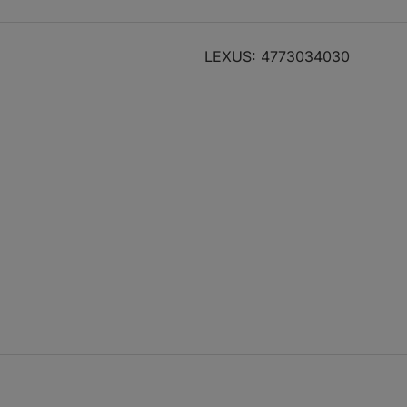
D-4D (KDJ120, KDJ125)
09.02 - 12.10
127
173
29
LEXUS: 4773034030
D-4D (KDJ120, KDJ125)
09.02 - 12.10
127
173
29
D-4D (KDJ120_)
08.04 -
150
204
29
07.09
V6 VVT-i (GRJ150_,
08.09
207
282
39
25_)