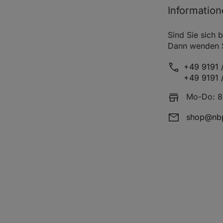
Informatio
g
Sind Sie sich b
Dann wenden Si
V6 VVT-i (GRJ150_,
08.09
207
282
39
25_)
+49 9191 /
+49 9191 
Mo-Do: 8:
shop@nbp
D-4D (KDJ155_, KDJ150_)
10.10
140
190
29