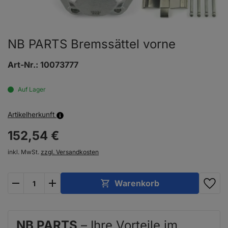
NB PARTS Bremssättel vorne
Art-Nr.:
10073777
Auf Lager
Artikelherkunft
152,
54
€
inkl. MwSt.
zzgl. Versandkosten
plus
minus
Warenkorb
NB PARTS
– Ihre Vorteile im