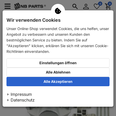
Anmelden
0
0
Merkzettel
Menü
Waren
aufklappen
aufkla
PKW Ersatzteile
PKW Anhänger Ersatzteile
Wir verwenden Cookies
Unser Online-Shop verwendet Cookies, die uns helfen, unser
Zurück
PKW Ersatzteile
NB PARTS Bremssättel vorne
Angebot zu verbessern und unseren Kunden den
bestmöglichen Service zu bieten. Indem Sie auf
"Akzeptieren" klicken, erklären Sie sich mit unseren Cookie-
Richtlinien einverstanden.
Einstellungen öffnen
Alle Ablehnen
Alle Akzeptieren
Impressum
Datenschutz