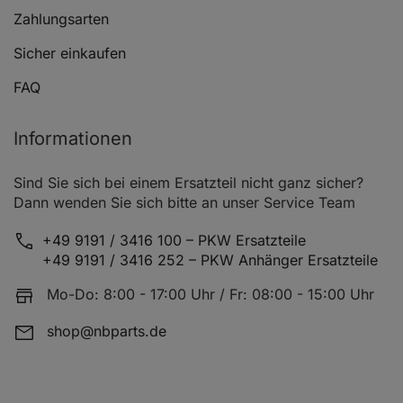
VW LT 28-35 I Kasten (281-363)
2.4 TD
Zahlungsarten
Sicher einkaufen
VW LT 28-35 I Kasten (281-363)
2.4 TD
FAQ
Informationen
VW LT 28-35 I Kasten (281-363)
2.4 D
Sind Sie sich bei einem Ersatzteil nicht ganz sicher?
Dann wenden Sie sich bitte an unser Service Team
VW LT 28-35 I Kasten (281-363)
2.7 D
+49 9191 / 3416 100 – PKW Ersatzteile
+49 9191 / 3416 252 – PKW Anhänger Ersatzteile
Mo-Do: 8:00 - 17:00 Uhr / Fr: 08:00 - 15:00 Uhr
VW LT 28-35 I Kasten (281-363)
2.7 D
shop@nbparts.de
VW LT 28-35 I Kasten (281-363)
2.4 i