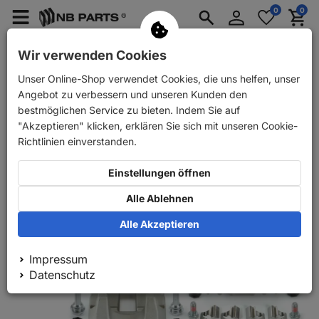
Anmelden
0
0
Merkzettel
Menü
Waren
aufklappen
aufkla
PKW Ersatzteile
PKW Anhänger Ersatzteile
Wir verwenden Cookies
Unser Online-Shop verwendet Cookies, die uns helfen, unser
Zurück
PKW Ersatzteile
NB PARTS Bremssättel hinten links + r
Angebot zu verbessern und unseren Kunden den
bestmöglichen Service zu bieten. Indem Sie auf
"Akzeptieren" klicken, erklären Sie sich mit unseren Cookie-
Richtlinien einverstanden.
Einstellungen öffnen
Alle Ablehnen
Alle Akzeptieren
Impressum
Datenschutz