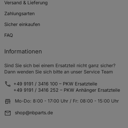
Versand & Lieferung
SEAT CORDOBA (6L2)
1.4 TDI
Zahlungsarten
Sicher einkaufen
SEAT CORDOBA (6L2)
1.4 TDI
FAQ
Informationen
SEAT CORDOBA (6L2)
1.4 TDI
Sind Sie sich bei einem Ersatzteil nicht ganz sicher?
Dann wenden Sie sich bitte an unser Service Team
SEAT CORDOBA (6L2)
1.4 TDI
+49 9191 / 3416 100 – PKW Ersatzteile
+49 9191 / 3416 252 – PKW Anhänger Ersatzteile
Mo-Do: 8:00 - 17:00 Uhr / Fr: 08:00 - 15:00 Uhr
SEAT CORDOBA (6L2)
1.2 12V
shop@nbparts.de