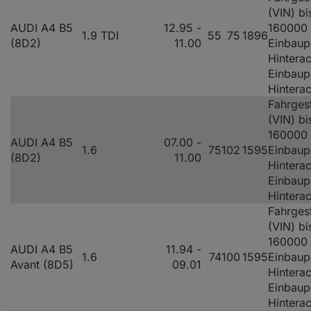
(VIN) bi
AUDI A4 B5
12.95 -
160000
1.9 TDI
55
75
1896
(8D2)
11.00
Einbaup
Hinterac
Einbaup
Hintera
Fahrges
(VIN) bi
160000
AUDI A4 B5
07.00 -
1.6
75
102
1595
Einbaup
(8D2)
11.00
Hinterac
Einbaup
Hintera
Fahrges
(VIN) bi
160000
AUDI A4 B5
11.94 -
1.6
74
100
1595
Einbaup
Avant (8D5)
09.01
Hinterac
Einbaup
Hintera