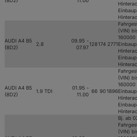
(8D2)
11.00
Hinterac
Einbaup
Hintera
Fahrges
(VIN) bi
160000
AUDI A4 B5
09.95 -
2.8
128
174
2771
Einbaup
(8D2)
07.97
Hinterac
Einbaup
Hintera
Fahrges
(VIN) bi
160000
AUDI A4 B5
01.95 -
1.9 TDI
66
90
1896
Einbaup
(8D2)
11.00
Hinterac
Einbaup
Hintera
Bj. ab 0
Fahrges
(VIN) bi