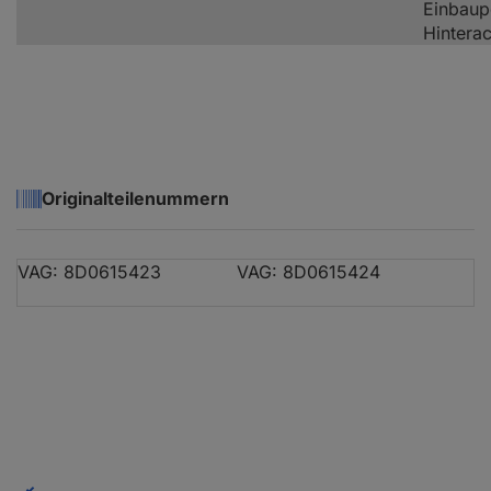
Einbaup
Hintera
Originalteilenummern
VAG: 8D0615423
VAG: 8D0615424