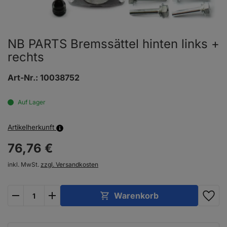
NB PARTS Bremssättel hinten links +
rechts
Art-Nr.:
10038752
Auf Lager
Artikelherkunft
76,
76
€
inkl. MwSt.
zzgl. Versandkosten
plus
minus
Warenkorb