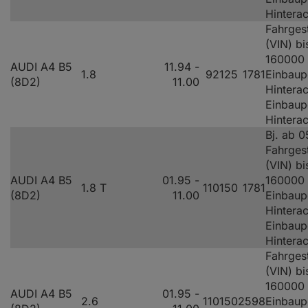
Hintera
Fahrges
(VIN) bi
160000
AUDI A4 B5
11.94 -
1.8
92
125
1781
Einbaup
(8D2)
11.00
Hinterac
Einbaup
Hintera
Bj. ab 0
Fahrges
(VIN) bi
AUDI A4 B5
01.95 -
160000
1.8 T
110
150
1781
(8D2)
11.00
Einbaup
Hinterac
Einbaup
Hintera
Fahrges
(VIN) bi
160000
AUDI A4 B5
01.95 -
2.6
110
150
2598
Einbaup