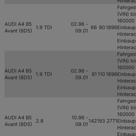
Hintera
Fahrges
(VIN) bi
160000
AUDI A4 B5
02.96 -
1.9 TDI
66
90
1896
Einbaup
Avant (8D5)
09.01
Hinterac
Einbaup
Hintera
Fahrges
(VIN) bi
160000
AUDI A4 B5
02.96 -
1.9 TDI
81
110
1896
Einbaup
Avant (8D5)
09.01
Hinterac
Einbaup
Hintera
Fahrges
(VIN) bi
160000
AUDI A4 B5
10.96 -
2.8
142
193
2771
Einbaup
Avant (8D5)
09.01
Hinterac
Einbaup