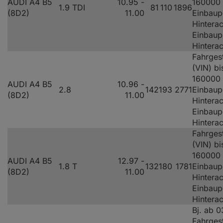
AUDI A4 B5
10.95 -
160000
1.9 TDI
81
110
1896
(8D2)
11.00
Einbaup
Hinterac
Einbaup
Hintera
Fahrges
(VIN) bi
160000
AUDI A4 B5
10.96 -
2.8
142
193
2771
Einbaup
(8D2)
11.00
Hinterac
Einbaup
Hintera
Fahrges
(VIN) bi
160000
AUDI A4 B5
12.97 -
1.8 T
132
180
1781
Einbaup
(8D2)
11.00
Hinterac
Einbaup
Hintera
Bj. ab 0
Fahrges