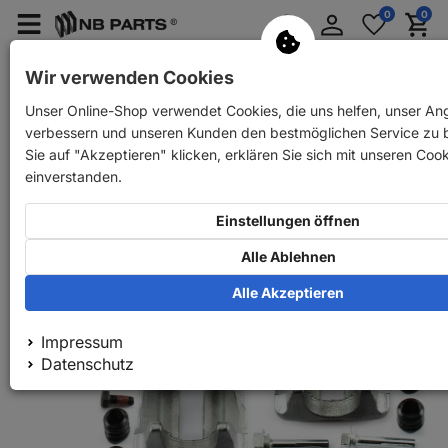
Anmelden
0
0
Merkzettel
Menü
Waren
aufklappen
aufkla
PKW Ersatzteile
PKW Anhänger Ersatzteile
Wir verwenden Cookies
Unser Online-Shop verwendet Cookies, die uns helfen, unser An
Zurück
PKW Ersatzteile
NB PARTS Bremssättel hinten links + r
verbessern und unseren Kunden den bestmöglichen Service zu 
Sie auf "Akzeptieren" klicken, erklären Sie sich mit unseren Cook
einverstanden.
Einstellungen öffnen
Alle Ablehnen
Alle Akzeptieren
Impressum
Datenschutz