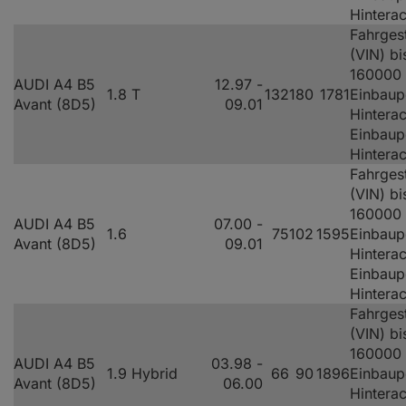
Hintera
Fahrges
(VIN) bi
160000
AUDI A4 B5
12.97 -
1.8 T
132
180
1781
Einbaup
Avant (8D5)
09.01
Hinterac
Einbaup
Hintera
Fahrges
(VIN) bi
160000
AUDI A4 B5
07.00 -
1.6
75
102
1595
Einbaup
Avant (8D5)
09.01
Hinterac
Einbaup
Hintera
Fahrges
(VIN) bi
160000
AUDI A4 B5
03.98 -
1.9 Hybrid
66
90
1896
Einbaup
Avant (8D5)
06.00
Hinterac