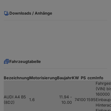
Downloads / Anhänge
Fahrzeugtabelle
Bezeichnung
Motorisierung
Baujahr
KW
PS
ccm
Info
Fahrges
(VIN) bi
160000
AUDI A4 B5
11.94 -
1.6
74
100
1595
Einbaup
(8D2)
10.00
Hinterac
Einbaup