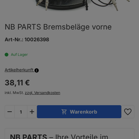
NB PARTS Bremsbeläge vorne
Art-Nr.:
10026398
Auf Lager
Artikelherkunft
38,
11
€
inkl. MwSt.
zzgl. Versandkosten
plus
minus
Warenkorb
NB PARTS
– Ihre Vorteile im