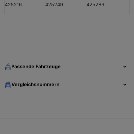
425216
425249
425289
CITROËN C5 II (RC_)
2.2 HDi
CITROËN C5 II (RC_)
3.0 Carlsson H
CITROËN C5 II (RC_)
2.2 HDi
CITROËN C5 II (RC_)
2.2 HDi
Passende Fahrzeuge
CITROËN C5 II Break (RE_)
3.0 V6 (REXFU
Vergleichsnummern
CITROËN C5 II Break (RE_)
3.0 V6 (REXFU
CITROËN C5 II Break (RE_)
2.0 HDi (RERH