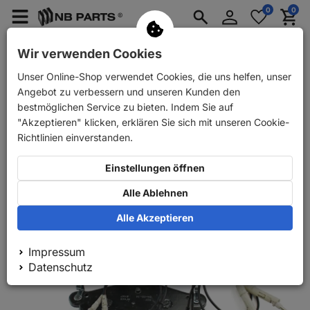
Anmelden
0
0
Merkzettel
Menü
Waren
aufklappen
aufkla
PKW Ersatzteile
PKW Anhänger Ersatzteile
Wir verwenden Cookies
Unser Online-Shop verwendet Cookies, die uns helfen, unser
Zurück
PKW Ersatzteile
NB PARTS Bremsbeläge vorne
Angebot zu verbessern und unseren Kunden den
bestmöglichen Service zu bieten. Indem Sie auf
"Akzeptieren" klicken, erklären Sie sich mit unseren Cookie-
Richtlinien einverstanden.
Einstellungen öffnen
Alle Ablehnen
Alle Akzeptieren
Impressum
Datenschutz