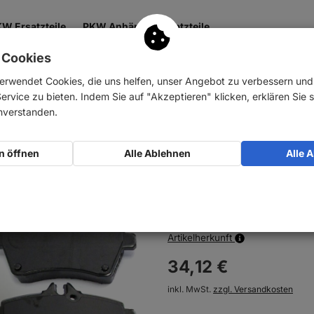
W Ersatzteile
PKW Anhänger Ersatzteile
 Cookies
 & Getriebe
Antrieb
Zubehör
Nutzfahrzeuge
erwendet Cookies, die uns helfen, unser Angebot zu verbessern un
rvice zu bieten. Indem Sie auf "Akzeptieren" klicken, erklären Sie s
 vorne
inverstanden.
NB PARTS Bremsb
n öffnen
Alle Ablehnen
Alle 
Art-Nr.:
10032491
Auf Lager
Artikelherkunft
34,
12
€
inkl. MwSt.
zzgl. Versandkosten