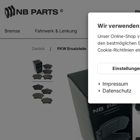
PK
Wir verwenden
Bremse
Fahrwerk & Lenkung
Gasfedern
Motor
Unser Online-Shop v
den bestmöglichen Se
Zurück
PKW Ersatzteile
NB PARTS Bremsbeläge
Cookie-Richtlinien e
Einstellunge
Impressum
Datenschutz