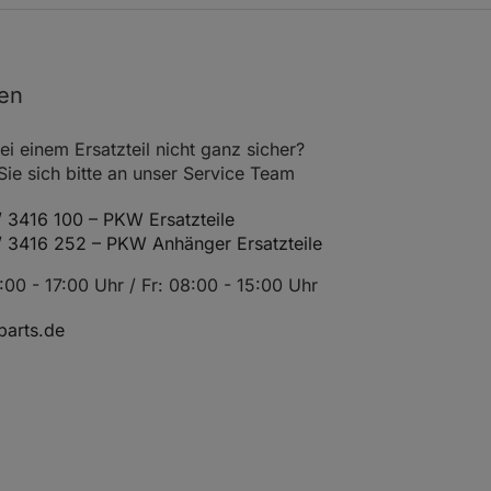
Einbauposition Vorderachse
AFY
1
Bj. bis 05.12
1313-
Einbauposition Vorderachse
AGF
nen
9
Bj. bis 05.12
1313-
Einbauposition Vorderachse
AGC
ei einem Ersatzteil nicht ganz sicher?
e sich bitte an unser Service Team
9
Bj. bis 04.11
0999-
Einbauposition Vorderachse
333
 3416 100 – PKW Ersatzteile
/ 3416 252 – PKW Anhänger Ersatzteile
9
Bj. bis 04.11
0999-
Einbauposition Vorderachse
AMD
00 - 17:00 Uhr / Fr: 08:00 - 15:00 Uhr
9
Bj. bis 04.11
0999-
arts.de
Einbauposition Vorderachse
AMJ
9
Bj. bis 04.11
1313-AFI
Einbauposition Vorderachse
9
Bj. bis 04.11
1313-
Einbauposition Vorderachse
AFO