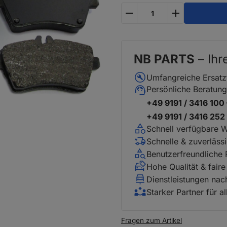
plus
minus
NB PARTS
– Ihr
Umfangreiche Ersatz
Persönliche Beratung
+49 9191 / 3416 100
+49 9191 / 3416 25
Schnell verfügbare 
Schnelle & zuverläss
Benutzerfreundliche
Hohe Qualität & faire
Dienstleistungen na
Starker Partner für a
Fragen zum Artikel