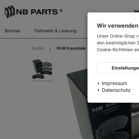
PK
Wir verwenden
Bremse
Fahrwerk & Lenkung
Gasfedern
Motor
Unser Online-Shop v
den bestmöglichen Se
Zurück
PKW Ersatzteile
NB PARTS Bremsbeläg
Cookie-Richtlinien e
Einstellunge
Impressum
Datenschutz