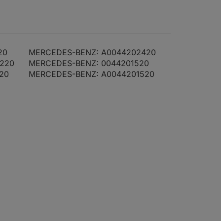
Vorderachse
75
102
2874
Einbauposition
0710-
Vorderachse
116
20
MERCEDES-BENZ: A0044202420
75
102
2874
Einbauposition
0710-
220
MERCEDES-BENZ: 0044201520
Vorderachse
156
20
MERCEDES-BENZ: A0044201520
58
79
2299
Einbauposition
0710-
Vorderachse
002
58
79
2299
Einbauposition
0710-
Vorderachse
154
90
122
2874
Einbauposition
0710-
Vorderachse
004
90
122
2874
Einbauposition
0710-
Vorderachse
157
105
143
2295
Einbauposition
0710-
Vorderachse
010