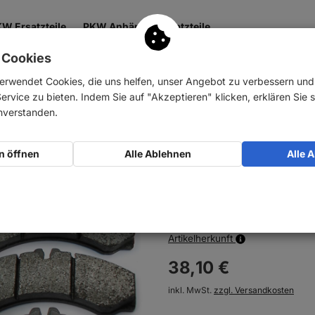
W Ersatzteile
PKW Anhänger Ersatzteile
 Cookies
 & Getriebe
Antrieb
Zubehör
Nutzfahrzeuge
erwendet Cookies, die uns helfen, unser Angebot zu verbessern un
rvice zu bieten. Indem Sie auf "Akzeptieren" klicken, erklären Sie s
e
inverstanden.
NB PARTS Bremsb
n öffnen
Alle Ablehnen
Alle 
Art-Nr.:
10032440
Auf Lager
Artikelherkunft
38,
10
€
inkl. MwSt.
zzgl. Versandkosten