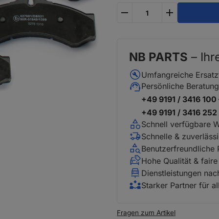
plus
minus
NB PARTS
– Ihr
Umfangreiche Ersatz
Persönliche Beratung
+49 9191 / 3416 100
+49 9191 / 3416 25
Schnell verfügbare 
Schnelle & zuverläss
Benutzerfreundliche
Hohe Qualität & faire
Dienstleistungen na
Starker Partner für a
Fragen zum Artikel