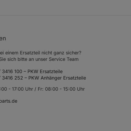
105
143
2295
Einbauposition
0710-
Vorderachse
158
105
143
2295
Einbauposition
0710-
Vorderachse
765
nen
60
82
2299
Einbauposition
0710-
Vorderachse
070
ei einem Ersatzteil nicht ganz sicher?
e sich bitte an unser Service Team
60
82
2299
Einbauposition
0710-
Vorderachse
155
 3416 100 – PKW Ersatzteile
/ 3416 252 – PKW Anhänger Ersatzteile
60
82
2148
Einbauposition
0710-
Vorderachse
761
00 - 17:00 Uhr / Fr: 08:00 - 15:00 Uhr
80
109
2148
Einbauposition
0710-
arts.de
Vorderachse
762
95
129
2148
Einbauposition
0710-
Vorderachse
763