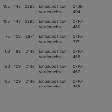
105
143
2295
Einbauposition
0708-
Vorderachse
494
105
143
2295
Einbauposition
0710-
Vorderachse
460
75
102
2874
Einbauposition
0710-
Vorderachse
317
60
82
2148
Einbauposition
0710-
Vorderachse
456
80
109
2148
Einbauposition
0710-
Vorderachse
457
95
129
2148
Einbauposition
0710-
Vorderachse
458
115
156
2685
Einbauposition
0710-
Vorderachse
459
95
129
2295
Einbauposition