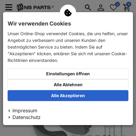
Anmelden
0
0
Merkzettel
Menü
Waren
aufklappen
aufkla
PKW Ersatzteile
PKW Anhänger Ersatzteile
Wir verwenden Cookies
Unser Online-Shop verwendet Cookies, die uns helfen, unser
Zurück
PKW Ersatzteile
NB PARTS Bremsbacken + Zubehörsatz
Angebot zu verbessern und unseren Kunden den
bestmöglichen Service zu bieten. Indem Sie auf
"Akzeptieren" klicken, erklären Sie sich mit unseren Cookie-
Richtlinien einverstanden.
Einstellungen öffnen
Alle Ablehnen
Alle Akzeptieren
Impressum
Datenschutz