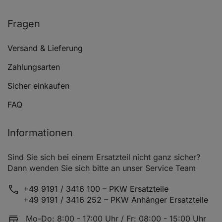
DAEWOO LANOS Stufenheck (KLAT)
1.6 16V
Fragen
Versand & Lieferung
DAEWOO LANOS Stufenheck (KLAT)
1.6 16V
Zahlungsarten
Sicher einkaufen
DAEWOO LANOS Stufenheck (KLAT)
1.5
FAQ
DAEWOO NEXIA (KLETN)
1.5
Informationen
DAEWOO NEXIA (KLETN)
1.5
DAEWOO NEXIA (KLETN)
1.5 16V
Sind Sie sich bei einem Ersatzteil nicht ganz sicher?
Dann wenden Sie sich bitte an unser Service Team
DAEWOO NEXIA (KLETN)
1.5
+49 9191 / 3416 100 – PKW Ersatzteile
DAEWOO NEXIA Stufenheck (KLETN)
1.5
+49 9191 / 3416 252 – PKW Anhänger Ersatzteile
DAEWOO NEXIA Stufenheck (KLETN)
1.5
Mo-Do: 8:00 - 17:00 Uhr / Fr: 08:00 - 15:00 Uhr