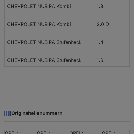
CHEVROLET NUBIRA Kombi
1.8
CHEVROLET NUBIRA Kombi
2.0 D
CHEVROLET NUBIRA Stufenheck
1.4
CHEVROLET NUBIRA Stufenheck
1.6
CHEVROLET NUBIRA Stufenheck
1.6
CHEVROLET NUBIRA Stufenheck
1.8
Originalteilenummern
CHEVROLET NUBIRA Stufenheck
1.8
CHEVROLET NUBIRA Stufenheck
1.8
OPEL:
OPEL:
OPEL:
OPEL: