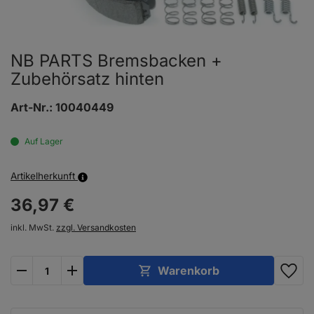
NB PARTS Bremsbacken +
Zubehörsatz hinten
Art-Nr.:
10040449
Auf Lager
Artikelherkunft
36,
97
€
inkl. MwSt.
zzgl. Versandkosten
plus
minus
Warenkorb