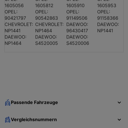
1605056
1605812
1605910
1605953
OPEL:
OPEL:
OPEL:
OPEL:
CHEVROLET NUBIRA Stufenheck
2.0 D
90421797
90542863
91149506
91158366
CHEVROLET:
CHEVROLET:
DAEWOO:
DAEWOO:
NP1441
NP1464
96430417
NP1441
DAEWOO ESPERO (KLEJ)
1.5 16V
DAEWOO:
DAEWOO:
DAEWOO:
NP1464
DAEWOO ESPERO (KLEJ)
S4520005
S4520006
1.8
DAEWOO ESPERO (KLEJ)
1.8
DAEWOO ESPERO (KLEJ)
2.0
DAEWOO LANOS (KLAT)
1.3
DAEWOO LANOS (KLAT)
1.3
Passende Fahrzeuge
DAEWOO LANOS (KLAT)
1.5
Vergleichsnummern