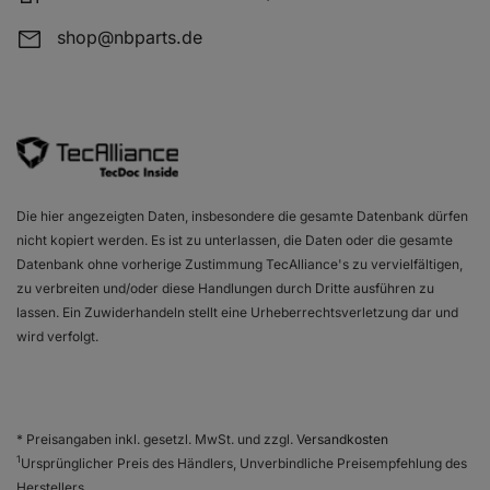
DAEWOO NEXIA Stufenheck (KLETN)
1.5 16V
shop@nbparts.de
DAEWOO NEXIA Stufenheck (KLETN)
1.5
DAEWOO NEXIA Stufenheck (KLETN)
1.8
DAEWOO NEXIA Stufenheck (KLETN)
1.8
Die hier angezeigten Daten, insbesondere die gesamte Datenbank dürfen
DAEWOO NUBIRA (J100)
1.6 16V
nicht kopiert werden. Es ist zu unterlassen, die Daten oder die gesamte
Datenbank ohne vorherige Zustimmung TecAlliance's zu vervielfältigen,
zu verbreiten und/oder diese Handlungen durch Dritte ausführen zu
lassen. Ein Zuwiderhandeln stellt eine Urheberrechtsverletzung dar und
DAEWOO NUBIRA (J100)
2.0 CDX
wird verfolgt.
DAEWOO NUBIRA Stufenheck (J100)
1.6 16V
* Preisangaben inkl. gesetzl. MwSt. und zzgl.
Versandkosten
1
Ursprünglicher Preis des Händlers, Unverbindliche Preisempfehlung des
Herstellers