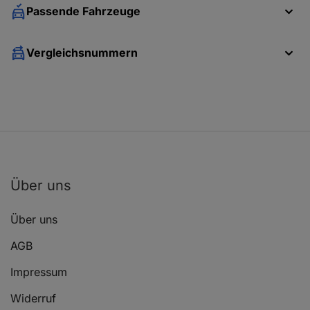
DACIA SANDERO
1.4
Passende Fahrzeuge
Vergleichsnummern
DACIA SANDERO
1.4
DACIA SANDERO
1.4
DACIA SANDERO
1.4
Über uns
Über uns
DACIA SANDERO
1.6
AGB
Impressum
DACIA SANDERO
1.6
Widerruf