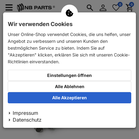
Anmelden
0
0
Merkzettel
Menü
Waren
aufklappen
aufkla
PKW Ersatzteile
PKW Anhänger Ersatzteile
Wir verwenden Cookies
Unser Online-Shop verwendet Cookies, die uns helfen, unser
Zurück
PKW Ersatzteile
NB PARTS Antriebswelle vorne links
Angebot zu verbessern und unseren Kunden den
bestmöglichen Service zu bieten. Indem Sie auf
"Akzeptieren" klicken, erklären Sie sich mit unseren Cookie-
Richtlinien einverstanden.
Einstellungen öffnen
Alle Ablehnen
Alle Akzeptieren
Impressum
Datenschutz