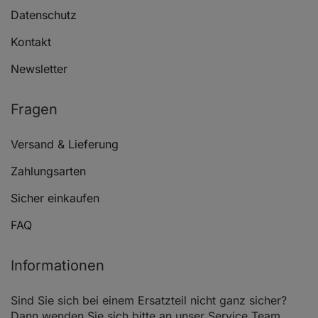
Datenschutz
DACIA SANDERO
1.6
Kontakt
Newsletter
DACIA SANDERO
1.2 16V
Fragen
Versand & Lieferung
DACIA SANDERO
1.2 16V
Zahlungsarten
Sicher einkaufen
RENAULT LOGAN I (LS_)
1.4
FAQ
Informationen
RENAULT LOGAN I (LS_)
1.6
Sind Sie sich bei einem Ersatzteil nicht ganz sicher?
Dann wenden Sie sich bitte an unser Service Team