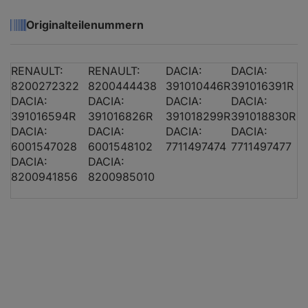
DACIA LOGAN (LS_)
1.6 (LSOB, LSO
Originalteilenummern
RENAULT:
RENAULT:
DACIA:
DACIA:
DACIA LOGAN (LS_)
1.2 16V LPG
8200272322
8200444438
391010446R
391016391R
DACIA:
DACIA:
DACIA:
DACIA:
DACIA SANDERO
1.6 MPI 85
391016594R
391016826R
391018299R
391018830R
DACIA:
DACIA:
DACIA:
DACIA:
6001547028
6001548102
7711497474
7711497477
DACIA SANDERO
1.6 MPI 85
DACIA:
DACIA:
8200941856
8200985010
DACIA SANDERO
1.4 MPI LPG
DACIA SANDERO
1.2 16V LPG