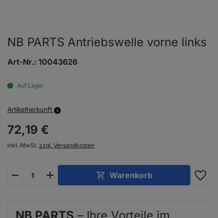
NB PARTS Antriebswelle vorne links
Art-Nr.:
10043626
Auf Lager
Artikelherkunft
72,
19
€
inkl. MwSt.
zzgl. Versandkosten
plus
minus
Warenkorb
NB PARTS
– Ihre Vorteile im