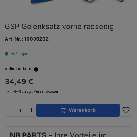
GSP Gelenksatz vorne radseitig
Art-Nr.:
10039202
Auf Lager
Artikelherkunft
34,
49
€
inkl. MwSt.
zzgl. Versandkosten
plus
minus
Warenkorb
NB PARTS
– Ihre Vorteile im