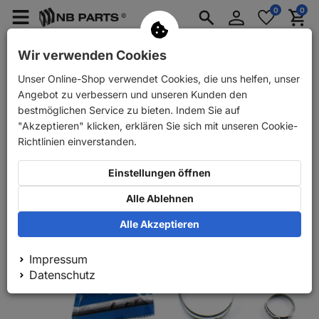
Anmelden
0
0
Merkzettel
Menü
Waren
aufklappen
aufkla
PKW Ersatzteile
PKW Anhänger Ersatzteile
Wir verwenden Cookies
Unser Online-Shop verwendet Cookies, die uns helfen, unser
Zurück
PKW Ersatzteile
GSP Gelenksatz vorne radseitig
Angebot zu verbessern und unseren Kunden den
bestmöglichen Service zu bieten. Indem Sie auf
"Akzeptieren" klicken, erklären Sie sich mit unseren Cookie-
Richtlinien einverstanden.
Einstellungen öffnen
Alle Ablehnen
Alle Akzeptieren
Impressum
Datenschutz