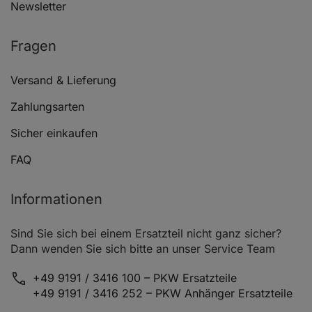
Newsletter
OPEL ASTRA F Cabriolet (T92)
1.6 i
Fragen
Versand & Lieferung
OPEL ASTRA F Cabriolet (T92)
1.4 Si
Zahlungsarten
Sicher einkaufen
FAQ
OPEL ASTRA F Cabriolet (T92)
1.4 i 16V
Informationen
Sind Sie sich bei einem Ersatzteil nicht ganz sicher?
OPEL ASTRA F Cabriolet (T92)
1.4 i 16V
Dann wenden Sie sich bitte an unser Service Team
+49 9191 / 3416 100 – PKW Ersatzteile
+49 9191 / 3416 252 – PKW Anhänger Ersatzteile