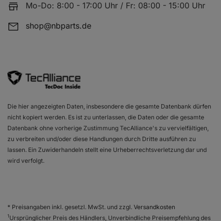
OPEL ASTRA F Cabriolet (T92)
1.6 i
Mo-Do: 8:00 - 17:00 Uhr / Fr: 08:00 - 15:00 Uhr
shop@nbparts.de
OPEL ASTRA F Cabriolet (T92)
1.6 i
OPEL ASTRA F Caravan (T92)
1.7 TDS (F
Die hier angezeigten Daten, insbesondere die gesamte Datenbank dürfen
nicht kopiert werden. Es ist zu unterlassen, die Daten oder die gesamte
Datenbank ohne vorherige Zustimmung TecAlliance's zu vervielfältigen,
OPEL ASTRA F Caravan (T92)
1.7 TDS (F
zu verbreiten und/oder diese Handlungen durch Dritte ausführen zu
lassen. Ein Zuwiderhandeln stellt eine Urheberrechtsverletzung dar und
wird verfolgt.
OPEL ASTRA F Caravan (T92)
1.7 D (F35
* Preisangaben inkl. gesetzl. MwSt. und zzgl.
Versandkosten
1
Ursprünglicher Preis des Händlers, Unverbindliche Preisempfehlung des