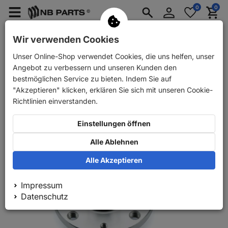
Anmelden
0
0
Merkzettel
Menü
Waren
aufklappen
aufkla
PKW Ersatzteile
PKW Anhänger Ersatzteile
Wir verwenden Cookies
Unser Online-Shop verwendet Cookies, die uns helfen, unser
Zurück
PKW Ersatzteile
GSP 2x Radnabe vorne
Angebot zu verbessern und unseren Kunden den
bestmöglichen Service zu bieten. Indem Sie auf
"Akzeptieren" klicken, erklären Sie sich mit unseren Cookie-
Richtlinien einverstanden.
Einstellungen öffnen
Alle Ablehnen
Alle Akzeptieren
Impressum
Datenschutz