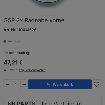
GSP 2x Radnabe vorne
Art-Nr.:
10041526
Auf Lager
Artikelherkunft
47,
21
€
inkl. MwSt.
zzgl. Versandkosten
plus
minus
Warenkorb
NB PARTS
– Ihre Vorteile im