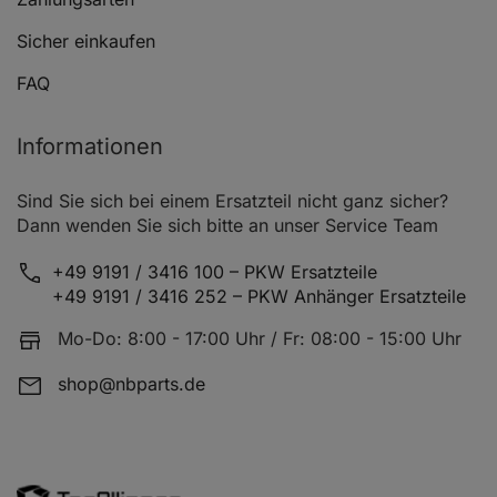
RENAULT 21 (B48_)
Sicher einkaufen
RENAULT 21 (B48_)
FAQ
RENAULT 21 Kombi (K48_)
Informationen
RENAULT 21 Kombi (K48_)
Sind Sie sich bei einem Ersatzteil nicht ganz sicher?
RENAULT 21 Kombi (K48_)
Dann wenden Sie sich bitte an unser Service Team
RENAULT 21 Kombi (K48_)
+49 9191 / 3416 100 – PKW Ersatzteile
RENAULT 21 Kombi (K48_)
+49 9191 / 3416 252 – PKW Anhänger Ersatzteile
RENAULT 21 Kombi (K48_)
Mo-Do: 8:00 - 17:00 Uhr / Fr: 08:00 - 15:00 Uhr
RENAULT 21 Kombi (K48_)
shop@nbparts.de
RENAULT 21 Stufenheck (L48_)
RENAULT 21 Stufenheck (L48_)
RENAULT 21 Stufenheck (L48_)