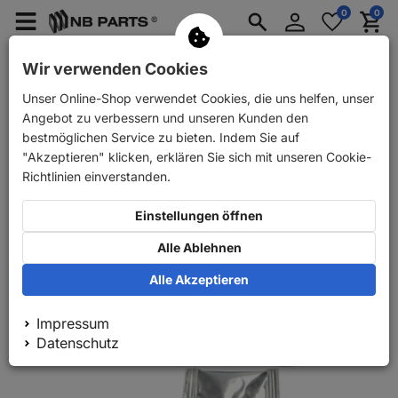
Anmelden
0
0
Merkzettel
Menü
Waren
aufklappen
aufkla
PKW Ersatzteile
PKW Anhänger Ersatzteile
Wir verwenden Cookies
Unser Online-Shop verwendet Cookies, die uns helfen, unser
Zurück
PKW Ersatzteile
FRENKIT Reparatursatz Bremssattel v
Angebot zu verbessern und unseren Kunden den
bestmöglichen Service zu bieten. Indem Sie auf
"Akzeptieren" klicken, erklären Sie sich mit unseren Cookie-
Richtlinien einverstanden.
Einstellungen öffnen
Alle Ablehnen
Alle Akzeptieren
Impressum
Datenschutz