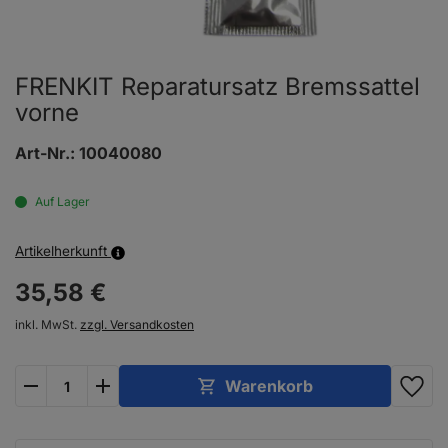
FRENKIT Reparatursatz Bremssattel
vorne
Art-Nr.:
10040080
Auf Lager
Artikelherkunft
35,
58
€
inkl. MwSt.
zzgl. Versandkosten
plus
minus
Warenkorb