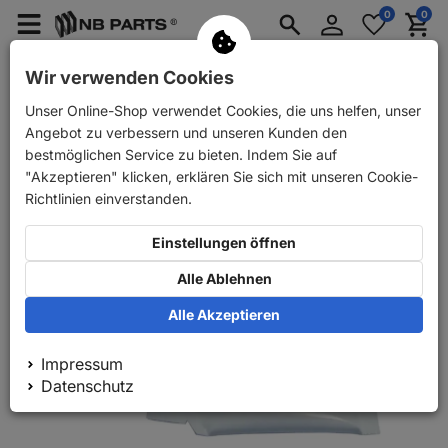
Anmelden
0
0
Merkzettel
Menü
Waren
aufklappen
aufkla
PKW Ersatzteile
PKW Anhänger Ersatzteile
Wir verwenden Cookies
Unser Online-Shop verwendet Cookies, die uns helfen, unser
Zurück
PKW Ersatzteile
Bremse
Reparatursätze
Angebot zu verbessern und unseren Kunden den
bestmöglichen Service zu bieten. Indem Sie auf
"Akzeptieren" klicken, erklären Sie sich mit unseren Cookie-
Richtlinien einverstanden.
Einstellungen öffnen
Alle Ablehnen
Alle Akzeptieren
Impressum
Datenschutz