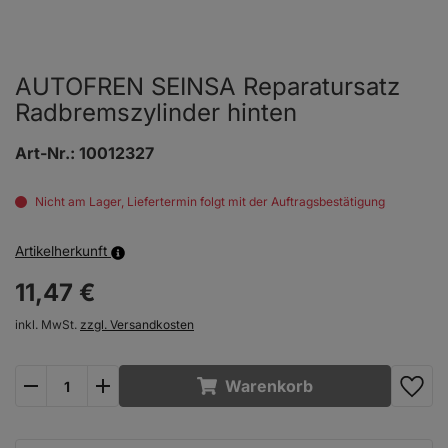
AUTOFREN SEINSA Reparatursatz
Radbremszylinder hinten
Art-Nr.:
10012327
Nicht am Lager, Liefertermin folgt mit der Auftragsbestätigung
Artikelherkunft
11,
47
€
inkl. MwSt.
zzgl. Versandkosten
plus
minus
Warenkorb