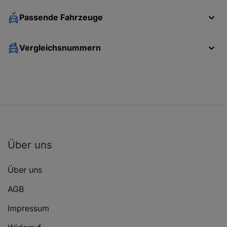
Passende Fahrzeuge
Lieferumfang
Vergleichsnummern
1x Reparatursatz für 1 Radbremszylinder
Über uns
Hinweis
Über uns
Nur passend für Bremssystem NABCO und
AGB
Kolbendurchmesser 22,2 mm
Impressum