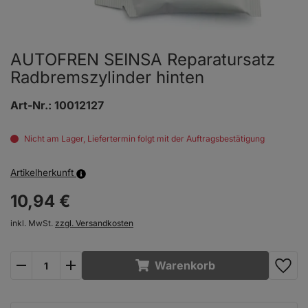
AUTOFREN SEINSA Reparatursatz
Radbremszylinder hinten
Art-Nr.:
10012127
Nicht am Lager, Liefertermin folgt mit der Auftragsbestätigung
Artikelherkunft
10,
94
€
inkl. MwSt.
zzgl. Versandkosten
plus
minus
Warenkorb