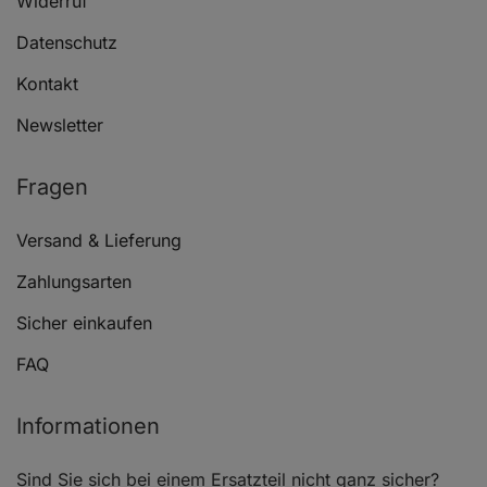
Widerruf
Datenschutz
Kontakt
Technische Daten
Newsletter
Reparatursatz, Radbremszylinder: Einbauseite:
Fragen
Hinterachse, Durchmesser [mm]: 22,2, Bremssystem:
NABCO
Versand & Lieferung
Zahlungsarten
Sicher einkaufen
FAQ
Downloads / Anhänge
Informationen
Sind Sie sich bei einem Ersatzteil nicht ganz sicher?