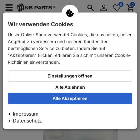
Anmelden
0
0
Merkzettel
Menü
Waren
aufklappen
aufkla
PKW Ersatzteile
PKW Anhänger Ersatzteile
Wir verwenden Cookies
Unser Online-Shop verwendet Cookies, die uns helfen, unser
Zurück
PKW Ersatzteile
Bremse
Reparatursätze
Angebot zu verbessern und unseren Kunden den
bestmöglichen Service zu bieten. Indem Sie auf
"Akzeptieren" klicken, erklären Sie sich mit unseren Cookie-
Richtlinien einverstanden.
Einstellungen öffnen
Alle Ablehnen
Alle Akzeptieren
Impressum
Datenschutz