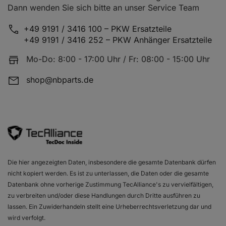
Dann wenden Sie sich bitte an unser Service Team
+49 9191 / 3416 100 – PKW Ersatzteile
+49 9191 / 3416 252 – PKW Anhänger Ersatzteile
Fahrzeugtabelle
Mo-Do: 8:00 - 17:00 Uhr / Fr: 08:00 - 15:00 Uhr
shop@nbparts.de
Bezeichnung
Motorisierung
Baujahr
NISSAN LAUREL (JC32)
2.4
01.85 - 1
NISSAN LAUREL (JC32)
2.8 D
01.85 - 1
NISSAN LAUREL (JC32)
2.8 D
01.85 - 1
NISSAN PRAIRIE PRO (M11)
2.0 i
10.88 - 0
Die hier angezeigten Daten, insbesondere die gesamte Datenbank dürfen
nicht kopiert werden. Es ist zu unterlassen, die Daten oder die gesamte
NISSAN PRAIRIE PRO (M11)
2.4 i
04.92 - 0
Datenbank ohne vorherige Zustimmung TecAlliance's zu vervielfältigen,
zu verbreiten und/oder diese Handlungen durch Dritte ausführen zu
NISSAN PRAIRIE PRO (M11)
2.0 i 4x4
10.88 - 1
lassen. Ein Zuwiderhandeln stellt eine Urheberrechtsverletzung dar und
wird verfolgt.
NISSAN PRAIRIE PRO (M11)
2.4 i 4x4
04.92 - 0