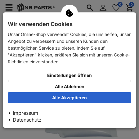
Anmelden
0
0
Merkzettel
Menü
Waren
aufklappen
aufkla
PKW Ersatzteile
PKW Anhänger Ersatzteile
Wir verwenden Cookies
Unser Online-Shop verwendet Cookies, die uns helfen, unser
Zurück
PKW Ersatzteile
Bremse
Reparatursätze
Angebot zu verbessern und unseren Kunden den
bestmöglichen Service zu bieten. Indem Sie auf
"Akzeptieren" klicken, erklären Sie sich mit unseren Cookie-
Richtlinien einverstanden.
Einstellungen öffnen
Alle Ablehnen
Alle Akzeptieren
Impressum
Datenschutz