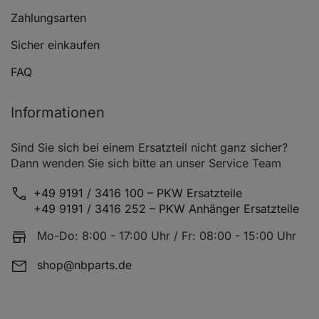
Zahlungsarten
SKODA OCTAVIA I Combi (1U5)
1.6
09
Sicher einkaufen
VW BORA (1J2)
1.6
10.
FAQ
VW BORA (1J2)
2.0
10.
VW BORA (1J2)
2.3 V5
10
Informationen
VW BORA (1J2)
1.9 TDI
10.
Sind Sie sich bei einem Ersatzteil nicht ganz sicher?
VW BORA (1J2)
1.9 TDI
10
Dann wenden Sie sich bitte an unser Service Team
VW BORA (1J2)
1.8
10.
+49 9191 / 3416 100 – PKW Ersatzteile
VW BORA (1J2)
+49 9191 / 3416 252 – PKW Anhänger Ersatzteile
1.9 TDI
11
VW BORA (1J2)
Mo-Do: 8:00 - 17:00 Uhr / Fr: 08:00 - 15:00 Uhr
1.9 TDI 4motion
11
VW BORA (1J2)
1.6 FSI
01.
shop@nbparts.de
VW BORA (1J2)
1.8 T
03.
VW BORA (1J2)
1.9 TDI 4motion
05.