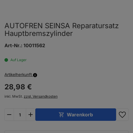
AUTOFREN SEINSA Reparatursatz
Hauptbremszylinder
Art-Nr.:
10011562
Auf Lager
Artikelherkunft
28,
98
€
inkl. MwSt.
zzgl. Versandkosten
plus
minus
Warenkorb