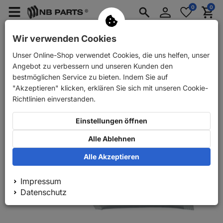
Anmelden
0
0
Merkzettel
Menü
Waren
aufklappen
aufkla
PKW Ersatzteile
PKW Anhänger Ersatzteile
Wir verwenden Cookies
Unser Online-Shop verwendet Cookies, die uns helfen, unser
Zurück
PKW Ersatzteile
Bremse
Reparatursätze
Angebot zu verbessern und unseren Kunden den
bestmöglichen Service zu bieten. Indem Sie auf
"Akzeptieren" klicken, erklären Sie sich mit unseren Cookie-
Richtlinien einverstanden.
Einstellungen öffnen
Alle Ablehnen
Alle Akzeptieren
Impressum
Datenschutz