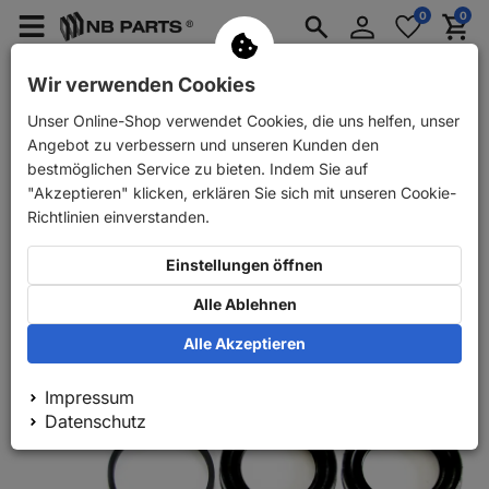
Anmelden
0
0
Merkzettel
Menü
Waren
aufklappen
aufkla
PKW Ersatzteile
PKW Anhänger Ersatzteile
Wir verwenden Cookies
Unser Online-Shop verwendet Cookies, die uns helfen, unser
Zurück
PKW Ersatzteile
Bremse
Reparatursätze
Angebot zu verbessern und unseren Kunden den
bestmöglichen Service zu bieten. Indem Sie auf
"Akzeptieren" klicken, erklären Sie sich mit unseren Cookie-
Richtlinien einverstanden.
Einstellungen öffnen
Alle Ablehnen
Alle Akzeptieren
Impressum
Datenschutz