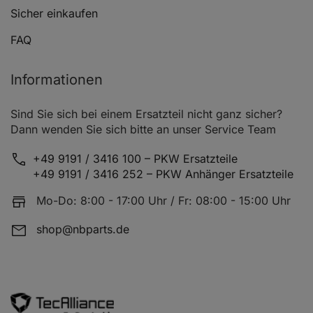
FORD TRANSIT Bus (FD_ _, FB_ _, FS_ _, FZ_ _, FC_ _)
Sicher einkaufen
FORD TRANSIT Bus (FD_ _, FB_ _, FS_ _, FZ_ _, FC_ _)
FAQ
FORD TRANSIT Bus (FD_ _, FB_ _, FS_ _, FZ_ _, FC_ _)
Informationen
FORD TRANSIT Bus (FD_ _, FB_ _, FS_ _, FZ_ _, FC_ _)
FORD TRANSIT Bus (FD_ _, FB_ _, FS_ _, FZ_ _, FC_ _)
Sind Sie sich bei einem Ersatzteil nicht ganz sicher?
Dann wenden Sie sich bitte an unser Service Team
FORD TRANSIT Bus (FD_ _, FB_ _, FS_ _, FZ_ _, FC_ _)
+49 9191 / 3416 100 – PKW Ersatzteile
FORD TRANSIT Bus (FD_ _, FB_ _, FS_ _, FZ_ _, FC_ _)
+49 9191 / 3416 252 – PKW Anhänger Ersatzteile
FORD TRANSIT Bus (FD_ _, FB_ _, FS_ _, FZ_ _, FC_ _)
Mo-Do: 8:00 - 17:00 Uhr / Fr: 08:00 - 15:00 Uhr
FORD TRANSIT Bus (FD_ _, FB_ _, FS_ _, FZ_ _, FC_ _)
shop@nbparts.de
FORD TRANSIT Bus (FD_ _, FB_ _, FS_ _, FZ_ _, FC_ _)
FORD TRANSIT Bus (FD_ _, FB_ _, FS_ _, FZ_ _, FC_ _)
FORD TRANSIT Bus (FD_ _, FB_ _, FS_ _, FZ_ _, FC_ _)