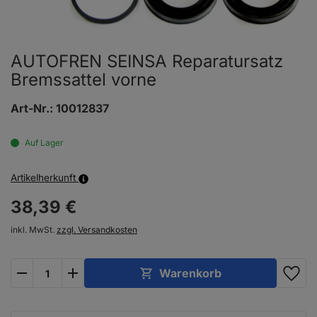
AUTOFREN SEINSA Reparatursatz
Bremssattel vorne
Art-Nr.:
10012837
Auf Lager
Artikelherkunft
38,
39
€
inkl. MwSt.
zzgl. Versandkosten
plus
minus
Warenkorb