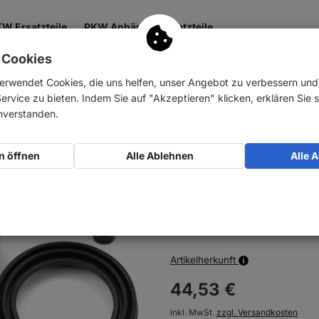
W Ersatzteile
PKW Anhänger Ersatzteile
 Cookies
 & Getriebe
Antrieb
Zubehör
Nutzfahrzeuge
erwendet Cookies, die uns helfen, unser Angebot zu verbessern un
rvice zu bieten. Indem Sie auf "Akzeptieren" klicken, erklären Sie s
ursätze
Bremssättel
AUTOFREN SEINSA Reparatursatz Bremssatte
inverstanden.
AUTOFREN SEINSA 
n öffnen
Alle Ablehnen
Alle 
vorne
Art-Nr.:
10012618
Nicht am Lager, Liefertermin folg
Artikelherkunft
44,
53
€
inkl. MwSt.
zzgl. Versandkosten