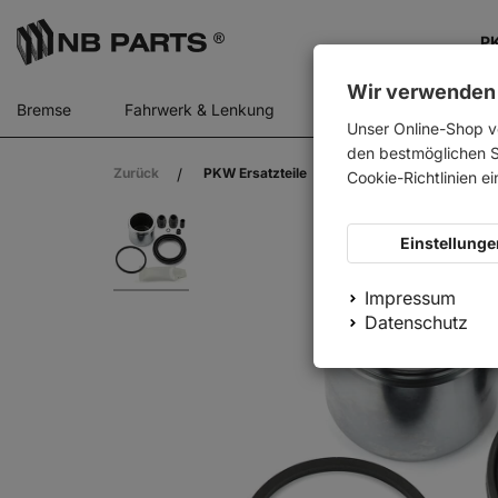
PK
Wir verwenden
Bremse
Fahrwerk & Lenkung
Gasfedern
Motor
Unser Online-Shop v
den bestmöglichen Se
Zurück
PKW Ersatzteile
Bremse
Reparat
Cookie-Richtlinien e
Einstellunge
Impressum
Datenschutz