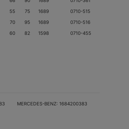
66
90
1689
0710-361
55
75
1689
0710-515
70
95
1689
0710-516
60
82
1598
0710-455
83
MERCEDES-BENZ: 1684200383