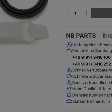
plus
minus
NB PARTS
– Ihr
Umfangreiche Ersatz
Persönliche Beratung
+49 9191 / 3416 100
+49 9191 / 3416 25
Schnell verfügbare 
Schnelle & zuverläss
Benutzerfreundliche
Hohe Qualität & faire
Dienstleistungen na
Starker Partner für a