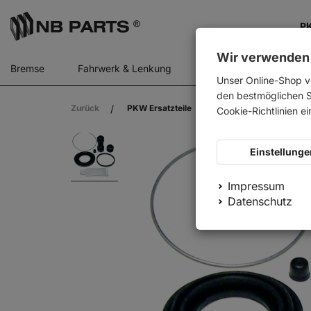
PK
Wir verwenden
Bremse
Fahrwerk & Lenkung
Gasfedern
Motor
Unser Online-Shop v
den bestmöglichen Se
Zurück
PKW Ersatzteile
Bremse
Reparat
Cookie-Richtlinien e
Einstellunge
Impressum
Datenschutz