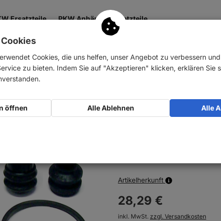
W Ersatzteile
PKW Anhänger Ersatzteile
 Cookies
 & Getriebe
Antrieb
Zubehör
Nutzfahrzeuge
erwendet Cookies, die uns helfen, unser Angebot zu verbessern un
rvice zu bieten. Indem Sie auf "Akzeptieren" klicken, erklären Sie s
ursätze
Bremssättel
AUTOFREN SEINSA Reparatursatz Bremssatte
inverstanden.
AUTOFREN SEINSA 
n öffnen
Alle Ablehnen
Alle 
vorne
Art-Nr.:
10012343
Nicht am Lager, Liefertermin folg
Artikelherkunft
28,
29
€
inkl. MwSt.
zzgl. Versandkosten