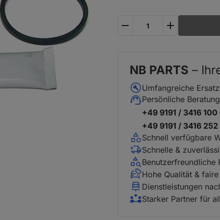
plus
minus
NB PARTS
– Ihr
Umfangreiche Ersatz
Persönliche Beratung
+49 9191 / 3416 100
+49 9191 / 3416 25
Schnell verfügbare 
Schnelle & zuverläss
Benutzerfreundliche
Hohe Qualität & faire
Dienstleistungen na
Starker Partner für a